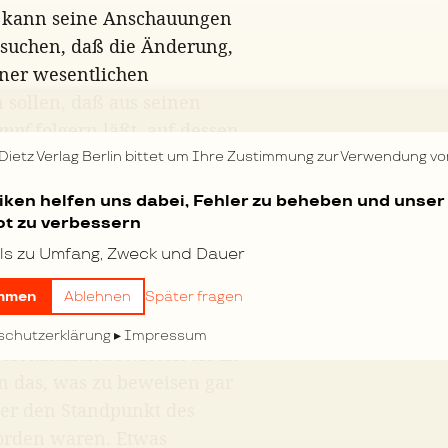
n kann seine Anschauungen
n suchen, daß die Änderung,
iner wesentlichen
 sollen, daß aus seinen
ampf
folgern läßt, auf dessen
t, – daß diese Ansichten
 Dietz Verlag Berlin bittet um Ihre Zustimmung zur Verwendung vo
 Schulze-Gaevernitz und
tiken helfen uns dabei, Fehler zu beheben und unser
in hatte das Recht, gegen
t zu verbessern
 mit offenem Visier fechten.
ls zu Umfang, Zweck und Dauer
afür nicht Dank, sondern
 früher sogar gab es
mmen
Ablehnen
Später fragen
, daß gewisse Philosophen
schutzerklärung
Impressum
erständlich bewiesen sie in
rn das, was zu beweisen gar
lber den Standpunkt des
rden waren. Etwas