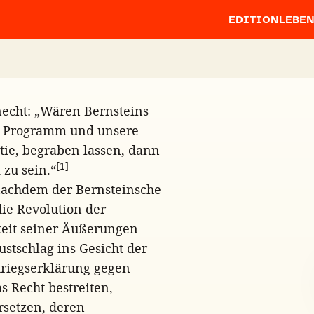
EDITION
LEBE
necht: „Wären Bernsteins
r Programm und unsere
tie, begraben lassen, dann
[1]
 zu sein.“
 nachdem der Bernsteinsche
ie Revolution der
keit seiner Äußerungen
ustschlag ins Gesicht der
 Kriegserklärung gegen
s Recht bestreiten,
rsetzen, deren