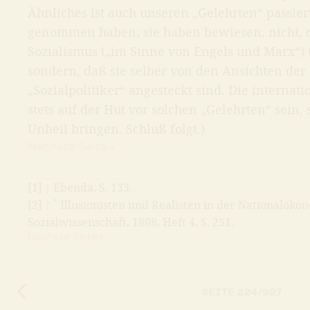
Ähnliches ist auch unseren „Gelehrten“ passiert
genommen haben; sie haben bewiesen, nicht, 
Sozialismus („im Sinne von Engels und Marx“) 
sondern, daß sie selber von den Ansichten der
„Sozialpolitiker“ angesteckt sind. Die interna
stets auf der Hut vor solchen „Gelehrten“ sein, 
Unheil bringen. Schluß folgt.)
Nächste Seite »
[1]
↑
Ebenda, S. 133.
*
[2]
↑
Illusionisten und Realisten in der Nationalökono
Sozialwissenschaft, 1898, Heft 4, S. 251.
Nächste Seite »
SEITE
224
/
927