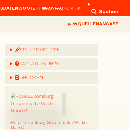
NSDATEN
WO STEHT WAS?
FAQ
KONTAKT
Suchen
QUELLENANGABE
FEHLER MELDEN
TASTATURKÜRZEL
DRUCKEN
Rosa Luxemburg. Gesammelte Werke
Band 6