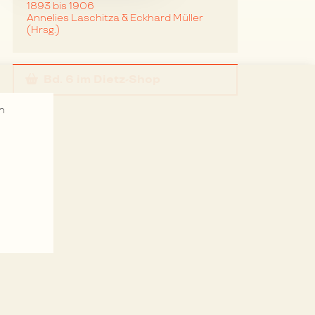
1893 bis 1906
Annelies Laschitza & Eckhard Müller
(Hrsg.)
Bd. 6
im Dietz-Shop
n