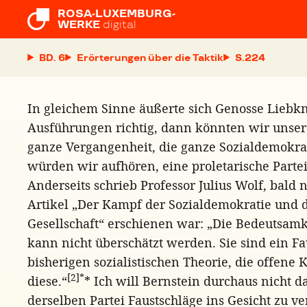
ROSA-LUXEMBURG-

WERKE
digital
BD. 6
Erörterungen über die Taktik
S.
In gleichem Sinne äußerte sich Genosse Liebk
Ausführungen richtig, dann könnten wir unse
ganze Vergangenheit, die ganze Sozialdemokra
würden wir aufhören, eine proletarische Partei
Anderseits schrieb Professor Julius Wolf, bald
Artikel „Der Kampf der Sozialdemokratie und d
Gesellschaft“ erschienen war: „Die Bedeutsam
kann nicht überschätzt werden. Sie sind ein Fa
bisherigen sozialistischen Theorie, die offene
[2]
*
diese.“
* Ich will Bernstein durchaus nicht da
derselben Partei Faustschläge ins Gesicht zu ve