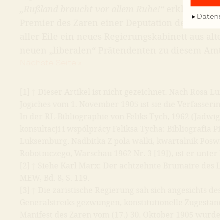
„Rußland braucht vor allem Ruhe!“
erklärt auch
Daten
Premier des Zaren einer Deputation der Petersb
aller Eile ein neues Regierungskabinett aus a
neuen „liberalen“ Prätendenten zu diesem Amt
Nächste Seite »
[1]
↑
Dieser Artikel ist nicht gezeichnet. Nach Rosa 
Jogiches vom 1. November 1905 ist sie die Verfasserin, 
In der RL-Bibliographie von Feliks Tych, 1962 (Jadw
konsultacji i wspólprácy Feliksa Tycha: Bibliografi
Luksemburg. Nadbitka Z pola walki, kwartalnik Pos
Robotniczego, Warschau 1962 Nr. 3 [19]), ist er unter
[2]
↑
Siehe Karl Marx: Der achtzehnte Brumaire des L
MEW, Bd. 8, S. 119.
[3]
↑
Die zaristische Regierung sah sich angesichts des
Generalstreiks gezwungen, konstitutionelle Zugestä
Manifest des Zaren vom (17.) 30. Oktober 1905 wurd