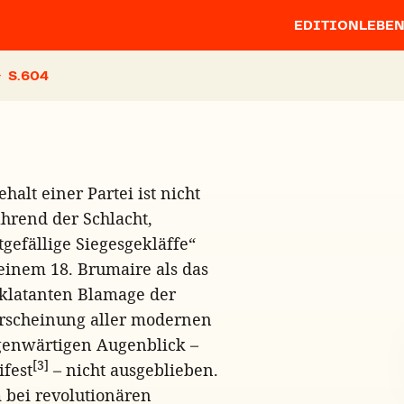
EDITION
LEBE
S.
alt einer Partei ist nicht
ährend der Schlacht,
tgefällige Siegesgekläffe“
einem 18. Brumaire als das
eklatanten Blamage der
Erscheinung aller modernen
egenwärtigen Augenblick –
[3]
fest
– nicht ausgeblieben.
m bei revolutionären