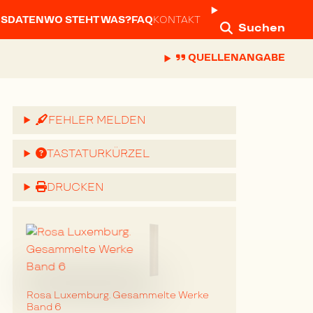
NSDATEN
WO STEHT WAS?
FAQ
KONTAKT
Suchen
QUELLENANGABE
FEHLER MELDEN
TASTATURKÜRZEL
DRUCKEN
Rosa Luxemburg. Gesammelte Werke
Band 6