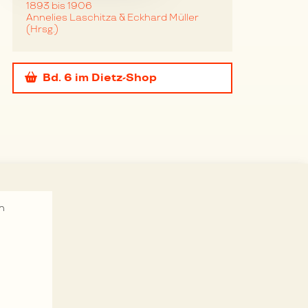
1893 bis 1906
Annelies Laschitza & Eckhard Müller
(Hrsg.)
Bd. 6
im Dietz-Shop
n