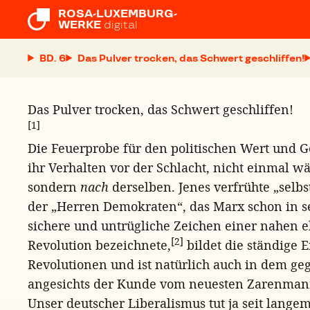
ROSA-LUXEMBURG-

WERKE
digital
BD. 6
Das Pulver trocken, das Schwert geschliffen!
Das Pulver trocken, das Schwert geschliffen!
[1]
Die Feuerprobe für den politischen Wert und Geh
ihr Verhalten vor der Schlacht, nicht einmal w
sondern
nach
derselben. Jenes verfrühte „selbs
der „Herren Demokraten“, das Marx schon in s
sichere und untrügliche Zeichen einer nahen 
[2]
Revolution bezeichnete,
bildet die ständige 
Revolutionen und ist natürlich auch in dem g
angesichts der Kunde vom neuesten Zarenmani
Unser deutscher Liberalismus tut ja seit lange