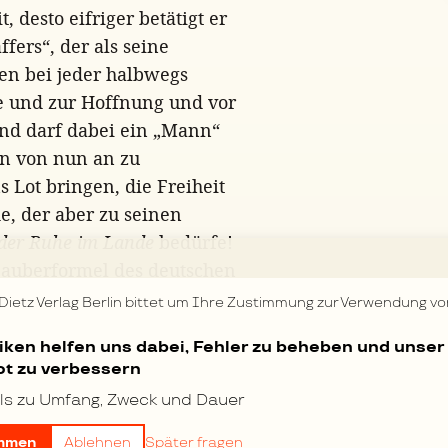
desto eifriger betätigt er
fers“, der als seine
en bei jeder halbwegs
e und zur Hoffnung und vor
nd darf dabei ein „Mann“
en von nun an zu
s Lot bringen, die Freiheit
, der aber zu seinen
der Ruhe im Lande
bedürfe!
 Zauberformel des deutschen
n der Revolution
 Dietz Verlag Berlin bittet um Ihre Zustimmung zur Verwendung vo
tiken helfen uns dabei, Fehler zu beheben und unser
[5]
 liberale Mosse-Blatt
und
t zu verbessern
ußlands zur
ls zu Umfang, Zweck und Dauer
chen Terroristen“, will
.
mmen
Ablehnen
Später fragen