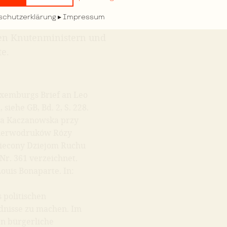
 der frischgebackene
schutzerklärung
Impressum
urger Presse und bildet in
lten Knutenministern und
e.
Luxemburgs Brief an Leo
siehe GB, Bd. 2, S. 228.
iga Kaczanowska przy
a Pierwodruków Rózy
wiecony Dziejom Ruchu
 Nr. 361 verzeichnet.
ouis Bonaparte. In:
 politischen
ndnisse zu machen. Im
en bürgerliche