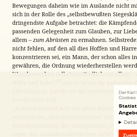
Bewegungen daheim wie im Auslande nicht mit, 
sich in der Rolle des „selbstbewußten Siegeskläf
dringendste Aufgabe betrachtet: die Kämpfend
passenden Gelegenheit zum Glauben, zur Lieb
allem –
zum Abrüsten
zu ermahnen. Selbstrede
nicht fehlen, auf den all dies Hoffen und Harr
konzentrieren sei, ein Mann, der schon alles in
gewähren, die Ordnung wiederherstellen werde
Wunderwerken selbstverständlich vor allem –
[4]
Witte und Ruhe!,
das ist heute die politische
Liberalismus, mit der er die brandenden Woge
Der Karl
Cookies
beschwören will.
Statis
„Rußland braucht jetzt vor allem Ruhe!“
ruft das
Angebo
ermahnt die „ordnungsliebenden“ Elemente R
Detai
Mundtotmachung der unbequemen „republikanis
sagen der sozialdemokratischen Arbeiterschaft
Zusti