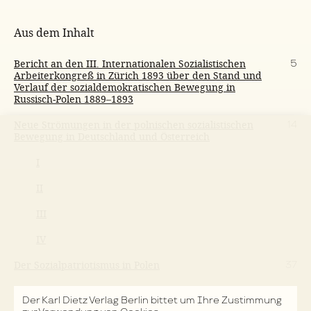
Aus dem Inhalt
Bericht an den III. Internationalen Sozialistischen
5
Arbeiterkongreß in Zürich 1893 über den Stand und
Verlauf der sozialdemokratischen Bewegung in
Russisch-Polen 1889–1893
Neue Strömungen in der polnischen sozialistischen
14
Bewegung in Deutschland und Österreich
I
II
III
IV
Der Sozialpatriotismus in Polen
37
I
Der Karl Dietz Verlag Berlin bittet um Ihre Zustimmung