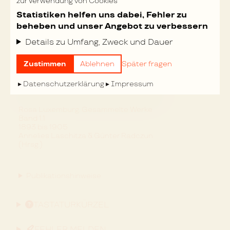
zur Verwendung von Cookies
II
Statistiken helfen uns dabei, Fehler zu
beheben und unser Angebot zu verbessern
Alle Kapitel zeigen…
Details zu Umfang, Zweck und Dauer
Zustimmen
Ablehnen
Später fragen
Datenschutzerklärung
Impressum
Rosa Luxemburg. Gesammelte Werke
Band 1.1
1893 bis 1905
Annelies Laschitza & Günter Radczun
(Hrsg.)
Publikationshinweise
TASTATURKÜRZEL
FEHLER MELDEN