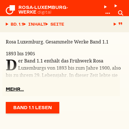
ROSA-LUXEMBURG-

WERKE
digital
BD. 1.1
INHALT
SEITE
Rosa Luxemburg. Gesammelte Werke Band 1.1
1893 bis 1905
D
er Band 1.1 enthält das Frühwerk Rosa
Luxemburgs von 1893 bis zum Jahre 1900, also
bis zu ihrem 29. Lebensjahr. In dieser Zeit lebte sie
mit Leo Jogiches zusammen.…
MEHR…
BAND 1.1
LESEN