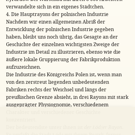
verwandelte sich in ein eigenes Städtchen.
4. Die Hauptrayons der polnischen Industrie
Nachdem wir einen allgemeinen Abriß der
Entwicklung der polnischen Industrie gegeben
haben, bleibt uns noch übrig, das Gesagte an der
Geschichte der einzelnen wichtigsten Zweige der
Industrie im Detail zu illustrieren, ebenso wie die
äußere lokale Gruppierung der Fabrikproduktion
aufzuzeichnen.
Die Industrie des Königreichs Polen ist, wenn man
von den zerstreut liegenden unbedeutenden
Fabriken rechts der Weichsel und längs der
preußischen Grenze absieht, in drei Rayons mit stark
ausgeprägter Physiognomie, verschiedenem
Charakter und verschiedener Geschichte
konzentriert.
Der bedeutendste unter ihnen ist
der Łódźer Rayon.
Er umfaßt die Stadt Łódź mit ihrem Bezirk, ferner