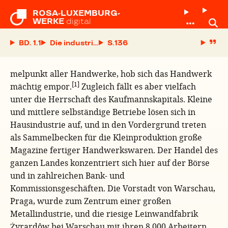
ROSA-LUXEMBURG-

WERKE
digital
BD. 1.1
Die industrielle Entwickelung Polens. Inaugural
S.
melpunkt aller Handwerke, hob sich das Handwerk
[1]
mächtig empor.
Zugleich fällt es aber vielfach
unter die Herrschaft des Kaufmannskapitals. Kleine
und mittlere selbständige Betriebe lösen sich in
Hausindustrie auf, und in den Vordergrund treten
als Sammelbecken für die Kleinproduktion große
Magazine fertiger Handwerkswaren. Der Handel des
ganzen Landes konzentriert sich hier auf der Börse
und in zahlreichen Bank- und
Kommissionsgeschäften. Die Vorstadt von Warschau,
Praga, wurde zum Zentrum einer großen
Metallindustrie, und die riesige Leinwandfabrik
Żyrardôw bei Warschau mit ihren 8 000 Arbeitern