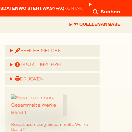
NSDATEN
WO STEHT WAS?
FAQ
KONTAKT
Suchen
QUELLENANGABE
FEHLER MELDEN
TASTATURKÜRZEL
DRUCKEN
Rosa Luxemburg. Gesammelte Werke
Band 1.1