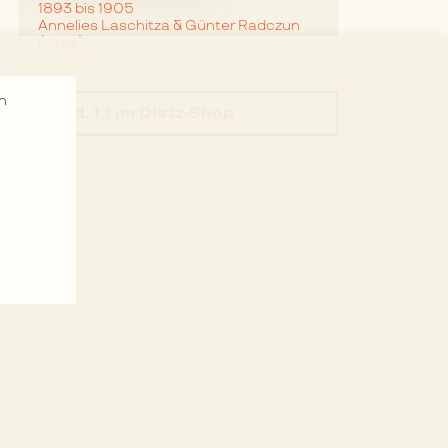
1893 bis 1905
Annelies Laschitza & Günter Radczun
(Hrsg.)
n
Bd. 1.1
im Dietz-Shop