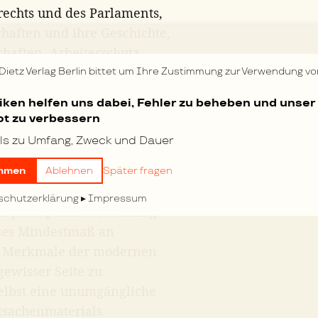
rechts und des Parlaments,
aften und ihre Geschichte,
haften, Arbeiterschutz,
en, Wohnungsfrage und
 Dietz Verlag Berlin bittet um Ihre Zustimmung zur Verwendung vo
er Reihe nach behandelt und
tiken helfen uns dabei, Fehler zu beheben und unser
Werken spielt gewöhnlich
t zu verbessern
nge Rolle, und nur die
ls zu Umfang, Zweck und Dauer
Zusammenstellung und
ung der Arbeit maßgebend zu
mmen
Ablehnen
Später fragen
schutzerklärung
Impressum
he
parteipolitische
Stellung
sses Mindestmaß an
en Merkmale der modernen
gewisser Seite zu
elbst eine unumgängliche
tsachenmaterials.