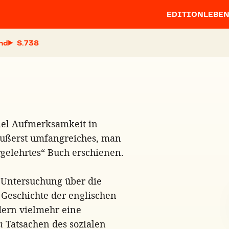
EDITION
LEBE
and
S.
viel Aufmerksamkeit in
äußerst umfangreiches, man
rgelehrtes“ Buch erschienen.
e Untersuchung über die
 Geschichte der englischen
dern vielmehr eine
n
Tatsachen des sozialen