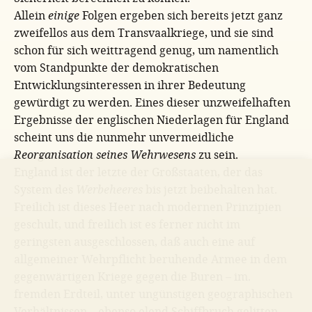
Allein
einige
Folgen ergeben sich bereits jetzt ganz
zweifellos aus dem Transvaalkriege, und sie sind
schon für sich weittragend genug, um namentlich
vom Standpunkte der demokratischen
Entwicklungsinteressen in ihrer Bedeutung
gewürdigt zu werden. Eines dieser unzweifelhaften
Ergebnisse der englischen Niederlagen für England
scheint uns die nunmehr unvermeidliche
Reorganisation seines Wehrwesens
zu sein.
England ist der letzte der Großstaaten, der das
System des
Werbeheeres
bis jetzt beibehalten hat.
Freilich ist dieses Heer nach modernen Prinzipien
geschult, und freilich ist es ferner nicht im
geringsten ausgeschlossen, daß auch eine auf
allgemeiner Wehrpflicht beruhende Armee in dem
gegenwärtigen Kriege gegen die Buren – im.
fremden Erdteil, unter ungünstigen geographischen
Verhältnissen – ebenso elend Schiffbruch gelitten