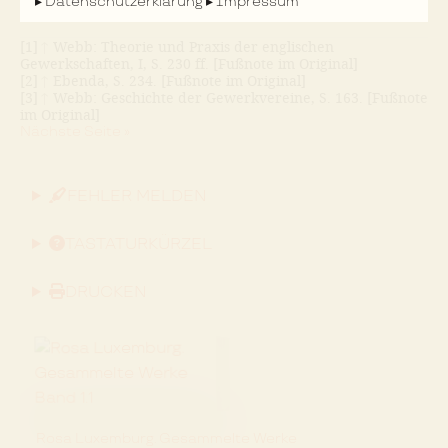
Nächste Seite »
Datenschutzerklärung
Impressum
[1]
↑
Webb: Theorie und Praxis der englischen
Gewerkschaften, I, S. 230 ff. [Fußnote im Original]
[2]
↑
Ebenda, S. 234. [Fußnote im Original]
[3]
↑
Webb: Geschichte der Gewerkvereine, S. 163. [Fußnote
im Original]
Nächste Seite »
FEHLER MELDEN
TASTATURKÜRZEL
DRUCKEN
Rosa Luxemburg. Gesammelte Werke