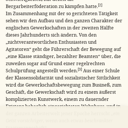
[2]
Bergarbeiterföderation zu kämpfen hatte.
Im Zusammenhang mit der so gerichteten Tätigkeit
sehen wir den Aufbau und den ganzen Charakter der
englischen Gewerkschaften in der zweiten Hälfte
dieses Jahrhunderts sich ändern. Von den
„nichtverantwortlichen Enthusiasten und
Agitatoren“ geht die Führerschaft der Bewegung auf
„eine Klasse ständiger, bezahlter Beamten“ über, die
zuweilen sogar auf Grund einer regelrechten
[3]
Schulprüfung angestellt werden.
Aus einer Schule
der Klassensolidarität und sozialistischer Sittlichkeit
wird die Gewerkschaftsbewegung zum Busineß, zum
Geschäft, die Gewerkschaft wird zu einem äußerst
komplizierten Kunstwerk, einem zu dauernder
Existenz behaglich eingerichteten Wohnhaus, und in
der ganzen Arbeiterwelt jener Epoche herrscht
„ein
Geist vorsichtiger,
wenn auch etwas
beschränkter
Staatsmannschaft“.