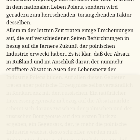
in dem nationalen Leben Polens, sondern wird
geradezu zum herrschenden, tonangebenden Faktor
desselben.
Allein in der letzten Zeit traten einige Erscheinungen
auf, die auf verschiedenen Seiten Befürchtungen in
bezug auf die fernere Zukunft der polnischen
Industrie erweckt haben. Es ist klar, daß der Absatz
in Rußland und im Anschluß daran der nunmehr
eröffnete Absatz in Asien den Lebensnerv der
Industrie Polens bilden. Auf allen diesen Gebieten
treten aber polnische Erzeugnisse selbstverständlich
in Konkurrenz mit den russischen. Ein natürlicher
Interessengegensatz in bezug auf die Absatzmärkte
scheint sich daraus zwischen der polnischen und der
russischen Bourgeoisie auf den ersten Blick zu
ergeben, ein Gegensatz, der, je mehr die polnische
Industrie wächst, desto schroffer werden muß.
Anderseits scheint es ebenso natürlich zu sein, daß