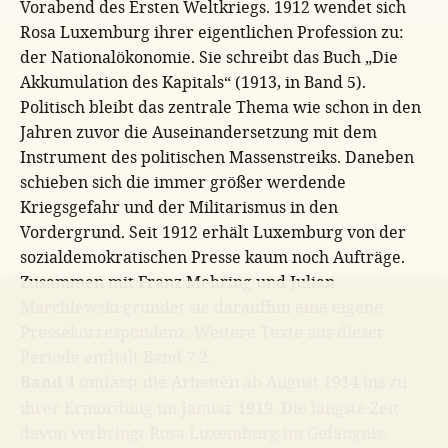
Vorabend des Ersten Weltkriegs. 1912 wendet sich
Rosa Luxemburg ihrer eigentlichen Profession zu:
der Nationalökonomie. Sie schreibt das Buch
„Die
Akkumulation des Kapitals“
(1913, in Band 5).
Politisch bleibt das zentrale Thema wie schon in den
Jahren zuvor die Auseinandersetzung mit dem
Instrument des politischen Massenstreiks. Daneben
schieben sich die immer größer werdende
Kriegsgefahr und der Militarismus in den
Vordergrund. Seit 1912 erhält Luxemburg von der
sozialdemokratischen Presse kaum noch Aufträge.
Zusammen mit Franz Mehring und Julian
Marchlewski gründet sie daraufhin eine eigene
Pressekorrespondenz. Weitere Texte aus dieser
Periode enthält Band 7.2.
Band 4
umfasst die Arbeiten ab August 1914 bis zu
ihrer Ermordung im Januar 1919. Die längste Zeit
davon verbringt Rosa Luxemburg im Gefängnis.