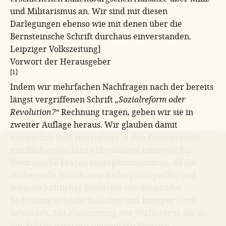
und Militarismus an. Wir sind mit diesen
Darlegungen ebenso wie mit denen über die
Bernsteinsche Schrift durchaus einverstanden.
Leipziger Volkszeitung]
Vorwort der Herausgeber
[1]
Indem wir mehrfachen Nachfragen nach der bereits
längst vergriffenen Schrift
„Sozialreform oder
Revolution?“
Rechnung tragen, geben wir sie in
zweiter Auflage heraus. Wir glauben damit
namentlich dem neuerdings in den Parteikreisen
merklich erwachten erfreulichen Interesse für
theoretische Fragen entgegenzukommen, da die
vorliegende Schrift eine Reihe prinzipieller und
wissenschaftlicher Probleme von dauernder
Bedeutung in leicht faßlicher und knapper Form
behandelt. Mit Zustimmung der Verfasserin, die an
der Schrift mehrere zeitgemäße kleinere