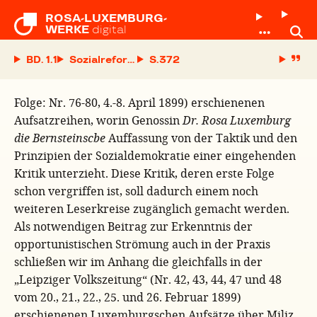
ROSA-LUXEMBURG-

WERKE
digital
BD. 1.1
Sozialreform oder Revolution? Mit einem Anhang:
S.
Folge: Nr. 76-80, 4.-8. April 1899) erschienenen
Aufsatzreihen, worin Genossin
Dr. Rosa Luxemburg
die Bernsteinscbe
Auffassung von der Taktik und den
Prinzipien der Sozialdemokratie einer eingehenden
Kritik unterzieht. Diese Kritik, deren erste Folge
schon vergriffen ist, soll dadurch einem noch
weiteren Leserkreise zugänglich gemacht werden.
Als notwendigen Beitrag zur Erkenntnis der
opportunistischen Strömung auch in der Praxis
schließen wir im Anhang die gleichfalls in der
„Leipziger Volkszeitung“ (Nr. 42, 43, 44, 47 und 48
vom 20., 21., 22., 25. und 26. Februar 1899)
erschienenen Luxemburgschen Aufsätze über Miliz