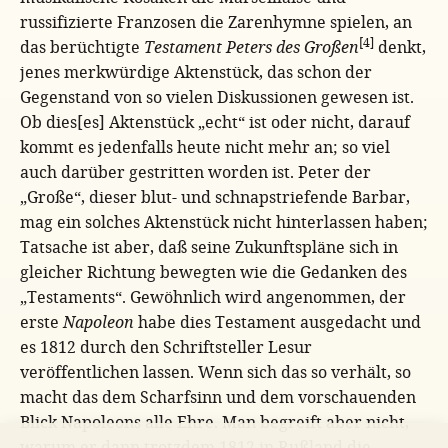
russifizierte Franzosen die Zarenhymne spielen, an
[4]
das berüchtigte
Testament Peters des Großen
denkt,
jenes merkwürdige Aktenstück, das schon der
Gegenstand von so vielen Diskussionen gewesen ist.
Ob dies[es] Aktenstück „echt“ ist oder nicht, darauf
kommt es jedenfalls heute nicht mehr an; so viel
auch darüber gestritten worden ist. Peter der
„Große“, dieser blut- und schnapstriefende Barbar,
mag ein solches Aktenstück nicht hinterlassen haben;
Tatsache ist aber, daß seine Zukunftspläne sich in
gleicher Richtung bewegten wie die Gedanken des
„Testaments“. Gewöhnlich wird angenommen, der
erste
Napoleon
habe dies Testament ausgedacht und
es 1812 durch den Schriftsteller Lesur
veröffentlichen lassen. Wenn sich das so verhält, so
macht das dem Scharfsinn und dem vorschauenden
Blick Napoleons alle Ehre. Man begreift aber nicht,
warum er dann trotzdem 1812 in Rußland die