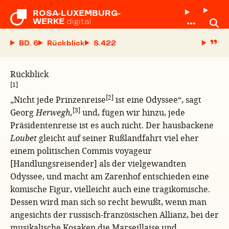
ROSA-LUXEMBURG-

WERKE
digital
BD. 6
Rückblick
S.
Rückblick
[1]
[2]
„Nicht jede Prinzenreise
ist eine Odyssee“, sagt
[3]
Georg
Herwegh,
und, fügen wir hinzu, jede
Präsidentenreise ist es auch nicht. Der hausbackene
Loubet
gleicht auf seiner Rußlandfahrt viel eher
einem politischen Commis voyageur
[Handlungsreisender] als der vielgewandten
Odyssee, und macht am Zarenhof entschieden eine
komische Figur, vielleicht auch eine tragikomische.
Dessen wird man sich so recht bewußt, wenn man
angesichts der russisch-französischen Allianz, bei der
musikalische Kosaken die Marseillaise und