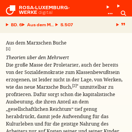
ROSA-LUXEMBURG-

WERKE
digital
BD. 6
Aus dem Marxschen Buche
S.
Aus dem Marxschen Buche
[1]
Theorien über den Mehrwert
Die große Masse der Proletarier, auch der bereits
von der Sozialdemokratie zum Klassenbewußtsein
erzogenen, ist leider nicht in der Lage, von Werken,
[2]
*
wie das neue Marxsche Buch,
unmittelbar zu
profitieren. Dafür sorgt schon die kapitalistische
Ausbeutung, die ihren Anteil an dem
„gesellschaftlichen Reichtum“ tief genug
herabdrückt, damit jede Aufwendung für das
Kulturleben und für die geistige Nahrung des
Arbeiters nur auf Kosten seiner und seiner Kinder