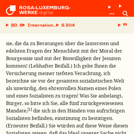
ROSA-LUXEMBURG-

WERKE
digital
BD. 6
Internationaler Sozialistenkongreß vom 23. bis 
S.
sie, die da zu Beratungen über die lautersten und
edelsten Fragen der Menschheit mit der Moral der
Bourgeoisie und mit der Böswilligkeit der Jesuiten
kommen! (Lebhafter Beifall.) Ich gebe Ihnen die
Versicherung meiner tiefsten Verachtung, ich
bezeichne sie vor der gesamten sozialistischen Welt
als unwürdig, den ehrenvollen Namen eines Polen
und eines Sozialisten zu tragen! Was Sie anbelangt,
Bürger, so bitte ich Sie, alle fünf zurückgewiesenen
[1]
Mandate,
die sich in den Händen von aufrichtigen
Sozialisten befinden, einstimmig zu bestätigen.
(Erneuter Beifall.) Sie würden auf diese Weise diesen
Sozialisten zeigen, daß das Ideal unserer Sache nicht