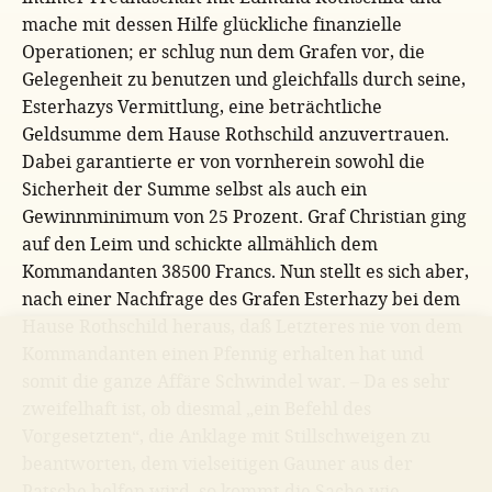
mache mit dessen Hilfe glückliche finanzielle
Operationen; er schlug nun dem Grafen vor, die
Gelegenheit zu benutzen und gleichfalls durch seine,
Esterhazys Vermittlung, eine beträchtliche
Geldsumme dem Hause Rothschild anzuvertrauen.
Dabei garantierte er von vornherein sowohl die
Sicherheit der Summe selbst als auch ein
Gewinnminimum von 25 Prozent. Graf Christian ging
auf den Leim und schickte allmählich dem
Kommandanten 38500 Francs. Nun stellt es sich aber,
nach einer Nachfrage des Grafen Esterhazy bei dem
Hause Rothschild heraus, daß Letzteres nie von dem
Kommandanten einen Pfennig erhalten hat und
somit die ganze Affäre Schwindel war. – Da es sehr
zweifelhaft ist, ob diesmal „ein Befehl des
Vorgesetzten“, die Anklage mit Stillschweigen zu
beantworten, dem vielseitigen Gauner aus der
Patsche helfen wird, so kommt die Sache wie