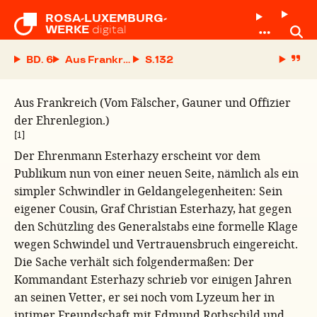
ROSA-LUXEMBURG-

WERKE
digital
BD. 6
Aus Frankreich (Vom Fälscher, Gauner und Offizi
S.
Aus Frankreich (Vom Fälscher, Gauner und Offizier
der Ehrenlegion.)
[1]
Der Ehrenmann Esterhazy erscheint vor dem
Publikum nun von einer neuen Seite, nämlich als ein
simpler Schwindler in Geldangelegenheiten: Sein
eigener Cousin, Graf Christian Esterhazy, hat gegen
den Schützling des Generalstabs eine formelle Klage
wegen Schwindel und Vertrauensbruch eingereicht.
Die Sache verhält sich folgendermaßen: Der
Kommandant Esterhazy schrieb vor einigen Jahren
an seinen Vetter, er sei noch vom Lyzeum her in
intimer Freundschaft mit Edmund Rothschild und