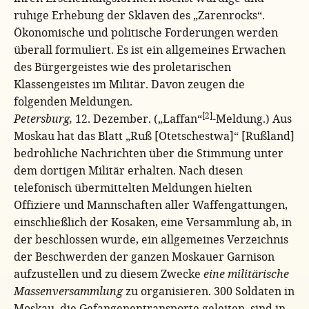
ruhige Erhebung der Sklaven des „Zarenrocks“.
Ökonomische und politische Forderungen werden
überall formuliert. Es ist ein allgemeines Erwachen
des Bürgergeistes wie des proletarischen
Klassengeistes im Militär. Davon zeugen die
folgenden Meldungen.
[2]
Petersburg,
12. Dezember. („Laffan“
-Meldung.) Aus
Moskau hat das Blatt „Ruß [Otetschestwa]“ [Rußland]
bedrohliche Nachrichten über die Stimmung unter
dem dortigen Militär erhalten. Nach diesen
telefonisch übermittelten Meldungen hielten
Offiziere und Mannschaften aller Waffengattungen,
einschließlich der Kosaken, eine Versammlung ab, in
der beschlossen wurde, ein allgemeines Verzeichnis
der Beschwerden der ganzen Moskauer Garnison
aufzustellen und zu diesem Zwecke
eine militärische
Massenversammlung
zu organisieren. 300 Soldaten in
Moskau, die Gefangenentransporte geleiten, sind in