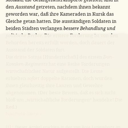
den
Ausstand
getreten, nachdem ihnen bekannt
geworden war, daß ihre Kameraden in Kursk das
Gleiche getan hatten. Die ausständigen Soldaten in
beiden Städten verlangen
bessere Behandlung und
politische Rechte.
Die erstere Forderung ist von den
Behörden bereits erfüllt worden, doch dauert der
Ausstand der Soldaten fort.
Die dritte Sotnja [Hundertschaft] des ersten
Don-
Kosaken-Regiments
hat eine Reihe Forderungen
wirtschaftlicher Natur aufgestellt. Die Leute
erhielten
sofort
doppelte Rationen, doch wurden
ihnen gleichzeitig ihre Lanzen und Gewehre
abgenommen. (Der beste Beweis, daß es sich nicht
bloß um „wirtschaftliche Forderungen“ handelte! Die
Red.)
Nächste Seite »
[1]
↑
Dieser Artikel erschien in der von Rosa Luxemburg im