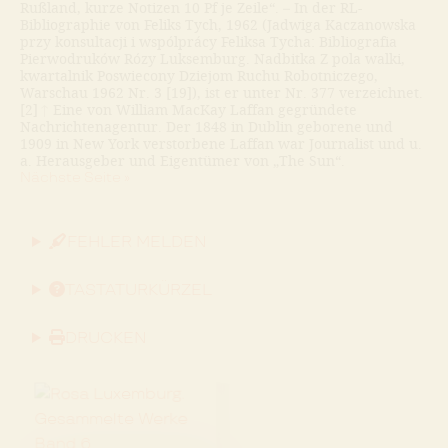
Rußland, kurze Notizen 10 Pf je Zeile“. – In der RL-
Bibliographie von Feliks Tych, 1962 (Jadwiga Kaczanowska
przy konsultacji i wspólprácy Feliksa Tycha: Bibliografia
Pierwodruków Rózy Luksemburg. Nadbitka Z pola walki,
kwartalnik Poswiecony Dziejom Ruchu Robotniczego,
Warschau 1962 Nr. 3 [19]), ist er unter Nr. 377 verzeichnet.
[2]
↑
Eine von William MacKay Laffan gegründete
Nachrichtenagentur. Der 1848 in Dublin geborene und
1909 in New York verstorbene Laffan war Journalist und u.
a. Herausgeber und Eigentümer von „The Sun“.
Nächste Seite »
FEHLER MELDEN
TASTATURKÜRZEL
DRUCKEN