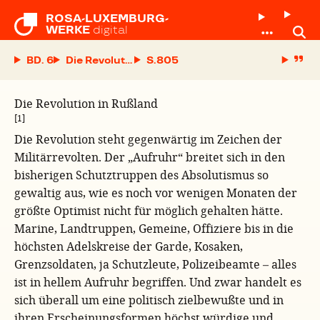
ROSA-LUXEMBURG-

WERKE
digital
BD. 6
Die Revolution in Rußland
S.
Die Revolution in Rußland
[1]
Die Revolution steht gegenwärtig im Zeichen der
Militärrevolten. Der „Aufruhr“ breitet sich in den
bisherigen Schutztruppen des Absolutismus so
gewaltig aus, wie es noch vor wenigen Monaten der
größte Optimist nicht für möglich gehalten hätte.
Marine, Landtruppen, Gemeine, Offiziere bis in die
höchsten Adelskreise der Garde, Kosaken,
Grenzsoldaten, ja Schutzleute, Polizeibeamte – alles
ist in hellem Aufruhr begriffen. Und zwar handelt es
sich überall um eine politisch zielbewußte und in
ihren Erscheinungsformen höchst würdige und