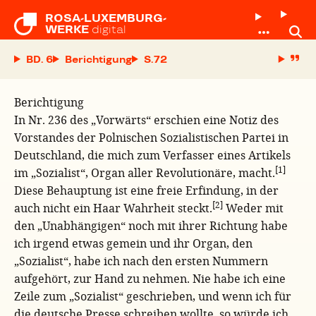
ROSA-LUXEMBURG-

WERKE
digital
BD. 6
Berichtigung
S.
Berichtigung
In Nr. 236 des „Vorwärts“ erschien eine Notiz des
Vorstandes der Polnischen Sozialistischen Partei in
Deutschland, die mich zum Verfasser eines Artikels
[1]
im „Sozialist“, Organ aller Revolutionäre, macht.
Diese Behauptung ist eine freie Erfindung, in der
[2]
auch nicht ein Haar Wahrheit steckt.
Weder mit
den „Unabhängigen“ noch mit ihrer Richtung habe
ich irgend etwas gemein und ihr Organ, den
„Sozialist“, habe ich nach den ersten Nummern
aufgehört, zur Hand zu nehmen. Nie habe ich eine
Zeile zum „Sozialist“ geschrieben, und wenn ich für
die deutsche Presse schreiben wollte, so würde ich