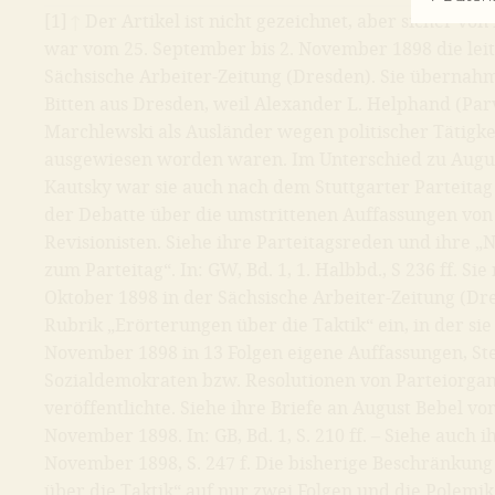
[1]
↑
Der Artikel ist nicht gezeichnet, aber sicher vo
war vom 25. September bis 2. November 1898 die lei
Sächsische Arbeiter-Zeitung (Dresden). Sie übernah
Bitten aus Dresden, weil Alexander L. Helphand (Par
Marchlewski als Ausländer wegen politischer Tätigke
ausgewiesen worden waren. Im Unterschied zu Augus
Kautsky war sie auch nach dem Stuttgarter Parteitag 
der Debatte über die umstrittenen Auffassungen von 
Revisionisten. Siehe ihre Parteitagsreden und ihre 
zum Parteitag“. In: GW, Bd. 1, 1. Halbbd., S 236 ff. Sie
Oktober 1898 in der Sächsische Arbeiter-Zeitung (Dre
Rubrik „Erörterungen über die Taktik“ ein, in der sie
November 1898 in 13 Folgen eigene Auffassungen, S
Sozialdemokraten bzw. Resolutionen von Parteiorgan
veröffentlichte. Siehe ihre Briefe an August Bebel vo
November 1898. In: GB, Bd. 1, S. 210 ff. – Siehe auch 
November 1898, S. 247 f. Die bisherige Beschränkun
über die Taktik“ auf nur zwei Folgen und die Polemi