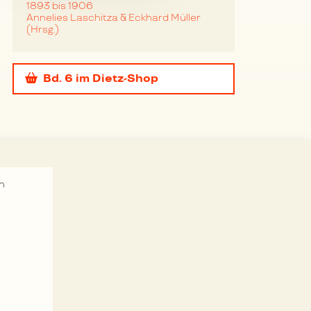
1893 bis 1906
Annelies Laschitza & Eckhard Müller
(Hrsg.)
Bd. 6
im Dietz-Shop
n