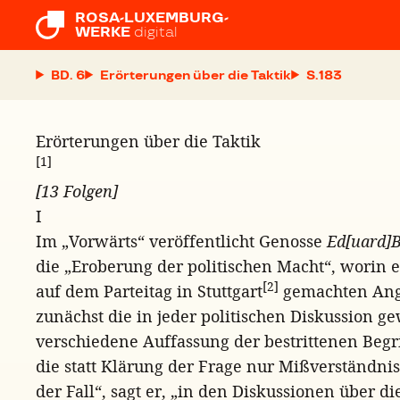
ROSA-LUXEMBURG-

WERKE
digital
BD. 6
Erörterungen über die Taktik
S.
Erörterungen über die Taktik
[1]
[13 Folgen]
I
Im „Vorwärts“ veröffentlicht Genosse
Ed[uard]B
die „Eroberung der politischen Macht“, worin 
[2]
auf dem Parteitag in Stuttgart
gemachten Angri
zunächst die in jeder politischen Diskussion
verschiedene Auffassung der bestrittenen Begri
die statt Klärung der Frage nur Mißverständnis
der Fall“, sagt er, „in den Diskussionen über d