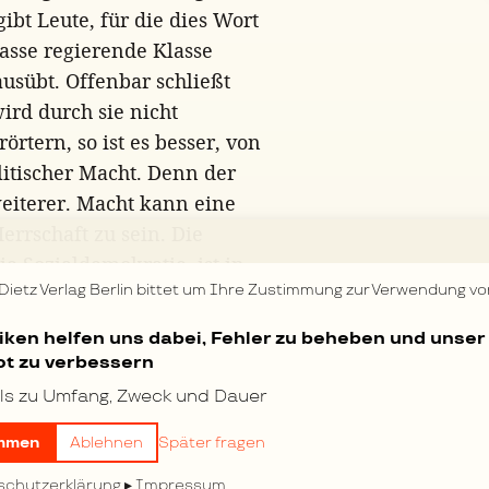
ibt Leute, für die dies Wort
lasse regierende Klasse
usübt. Offenbar schließt
ird durch sie nicht
örtern, so ist es besser, von
olitischer Macht. Denn der
 weiterer. Macht kann eine
errschaft zu sein. Die
ie Sozialdemokratie, ist in
 Dietz Verlag Berlin bittet um Ihre Zustimmung zur Verwendung vo
 Macht, ohne an der
e Verbindung in den
tiken helfen uns dabei, Fehler zu beheben und unser
ist es indirekt durch die
t zu verbessern
ch die Stärke des
ls zu Umfang, Zweck und Dauer
rch den
mmen
Ablehnen
Später fragen
schutzerklärung
Impressum