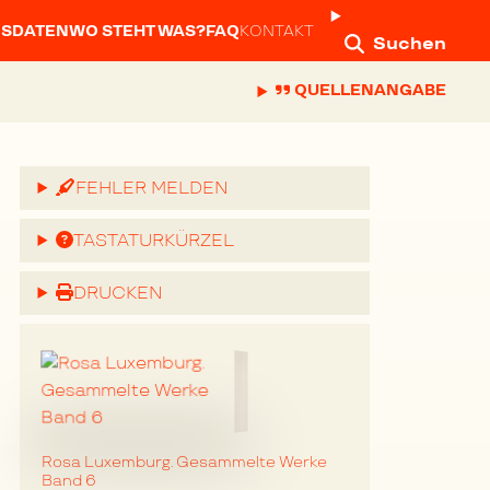
NSDATEN
WO STEHT WAS?
FAQ
KONTAKT
Suchen
QUELLENANGABE
FEHLER MELDEN
TASTATURKÜRZEL
DRUCKEN
Rosa Luxemburg. Gesammelte Werke
Band 6