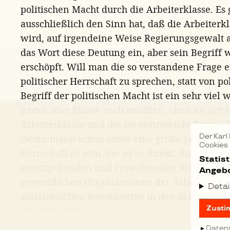
politischen Macht durch die Arbeiterklasse. Es g
ausschließlich den Sinn hat, daß die Arbeiterk
wird, auf irgendeine Weise Regierungsgewalt a
das Wort diese Deutung ein, aber sein Begriff w
erschöpft. Will man die so verstandene Frage er
politischer Herrschaft zu sprechen, statt von p
Begriff der politischen Macht ist ein sehr viel
Partei oder Klasse auch ausüben, ohne an der H
Arbeiterklasse und die sie vertretende Partei, d
Der Karl
Deutschland schon heute eine große politische
Cookies
Herrschaft zu sein. Sie ist es direkt, durch ihr
Statis
gesetzgebenden und verwaltenden Körpern. Sie 
Angebo
gewerblichen Organisationen der Arbeiter, dur
Detai
sozialistischen Bewußtseins in den Massen, du
Zusti
Nächste Seite »
Daten