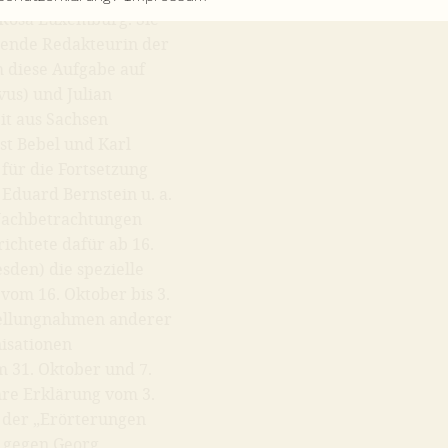
n Rosa Luxemburg. Sie
tende Redakteurin der
m diese Aufgabe auf
vus) und Julian
it aus Sachsen
t Bebel und Karl
für die Fortsetzung
Eduard Bernstein u. a.
„Nachbetrachtungen
 richtete dafür ab 16.
sden) die spezielle
 vom 16. Oktober bis 3.
tellungnahmen anderer
isationen
m 31. Oktober und 7.
ihre Erklärung vom 3.
g der „Erörterungen
k gegen Georg