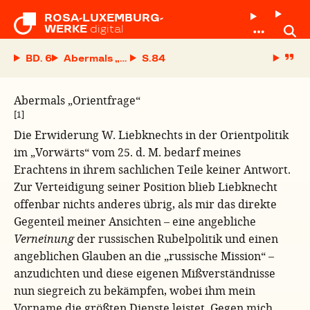
ROSA-LUXEMBURG-

WERKE
digital
BD. 6
Abermals „Orientfrage“
S.
Abermals „Orientfrage“
[1]
Die Erwiderung W. Liebknechts in der Orientpolitik
im „Vorwärts“ vom 25. d. M. bedarf meines
Erachtens in ihrem sachlichen Teile keiner Antwort.
Zur Verteidigung seiner Position blieb Liebknecht
offenbar nichts anderes übrig, als mir das direkte
Gegenteil meiner Ansichten – eine angebliche
Verneinung
der russischen Rubelpolitik und einen
angeblichen Glauben an die „russische Mission“ –
anzudichten und diese eigenen Mißverständnisse
nun siegreich zu bekämpfen, wobei ihm mein
Vorname die größten Dienste leistet. Gegen mich