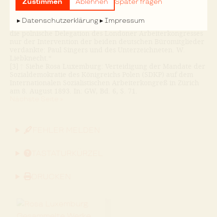
sondern u. a. einen gewissen Jemand, an dessen Nennung
Zustimmen
Ablehnen
Später fragen
mich die Galanterie hindert. Sie erinnert sich doch wohl
noch der fatalen Debatten auf dem Züricher Kongreß. Und
Datenschutzerklärung
Impressum
sie hat doch wohl auch erfahren, daß sie ihre Aufnahme in
die polnische Delegation des Londoner Arbeiterkongresses
nur der Intervention der beiden deutschen Büromitglieder
verdankte: Paul Singers und des Unterzeichneten. W.
Liebknecht.“
[3]
↑
Siehe Rosa Luxemburg: Verteidigung der Mandate der
Sozialdemokratie des Königreichs Polen (SDKP) auf dem
Internationalen Sozialistischen Arbeiterkongreß in Zürich
am 8. August 1893. In: GW, Bd. 6, S. 71.
Nächste Seite »
FEHLER MELDEN
TASTATURKÜRZEL
DRUCKEN