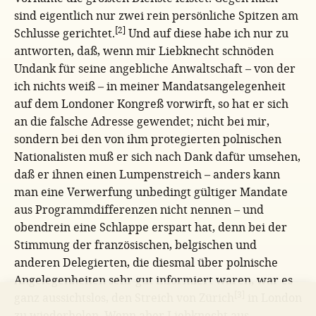
sind eigentlich nur zwei rein persönliche Spitzen am
[2]
Schlusse gerichtet.
Und auf diese habe ich nur zu
antworten, daß, wenn mir Liebknecht schnöden
Undank für seine angebliche Anwaltschaft – von der
ich nichts weiß – in meiner Mandatsangelegenheit
auf dem Londoner Kongreß vorwirft, so hat er sich
an die falsche Adresse gewendet; nicht bei mir,
sondern bei den von ihm protegierten polnischen
Nationalisten muß er sich nach Dank dafür umsehen,
daß er ihnen einen Lumpenstreich – anders kann
man eine Verwerfung unbedingt gültiger Mandate
aus Programmdifferenzen nicht nennen – und
obendrein eine Schlappe erspart hat, denn bei der
Stimmung der französischen, belgischen und
anderen Delegierten, die diesmal über polnische
Angelegenheiten sehr gut informiert waren, war es
[3]
ganz aussichtslos, den Streich von Zürich
in London
zu wiederholen. Wenn aber Liebknecht aus