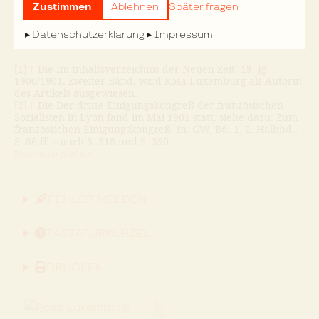
Zentralgewalt, durch die Votierung des Budgets oder
Zustimmen
Ablehnen
Später fragen
durch Allianzen mit bürgerli
Nächste Seite »
Datenschutzerklärung
Impressum
[1]
↑
Die Im Inhaltsverzeichnis der Neuen Zeit, 19. Jg.
1900/1901, Zweiter Band, wird Rosa Luxemburg als Autorin
des Artikels ausgewiesen.
[2]
↑
Die Der dritte Einigungskongreß der französischen
Sozialisten in Lyon fand im Mai 1901 statt, siehe dazu: Zum
französischen Einigungskongreß. In: GW, Bd. 1, 2. Halbbd.,
S. 86 ff. – auch S. 318 und S. 350.
Nächste Seite »
FEHLER MELDEN
TASTATURKÜRZEL
DRUCKEN