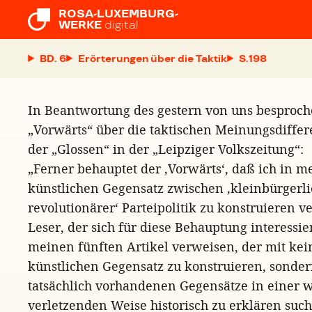
ROSA-LUXEMBURG-

WERKE
digital
BD. 6
Erörterungen über die Taktik
S.
In Beantwortung des gestern von uns besproche
„Vorwärts“ über die taktischen Meinungsdiffer
der „Glossen“ in der „Leipziger Volkszeitung“:
„Ferner behauptet der ‚Vorwärts‘, daß ich in 
künstlichen Gegensatz zwischen ‚kleinbürgerlic
revolutionärer‘ Parteipolitik zu konstruieren ve
Leser, der sich für diese Behauptung interessier
meinen fünften Artikel verweisen, der mit ke
künstlichen Gegensatz zu konstruieren, sonde
tatsächlich vorhandenen Gegensätze in einer
verletzenden Weise historisch zu erklären such