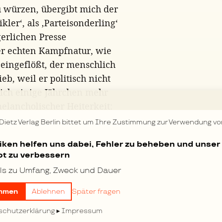
 würzen, übergibt mich der
ikler‘, als ‚Parteisonderling‘
gerlichen Presse
er echten Kampfnatur, wie
eingeflößt, der menschlich
b, weil er politisch nicht
 ich einige Jährchen mehr
elancholischer Heiterkeit:
[1]
 lebt.“
 Dietz Verlag Berlin bittet um Ihre Zustimmung zur Verwendung vo
tzten von uns an dieser
tiken helfen uns dabei, Fehler zu beheben und unser
el im „Vorwärts“ unter dem
t zu verbessern
 anderem auf die
ls zu Umfang, Zweck und Dauer
ialdemokraten hingewiesen
smus,
der den echten
mmen
Ablehnen
Später fragen
[2]
terscheidet“.
Darauf
schutzerklärung
Impressum
Zeitung“: