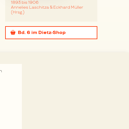
1893 bis 1906
Annelies Laschitza & Eckhard Müller
(Hrsg.)
Bd. 6
im Dietz-Shop
n