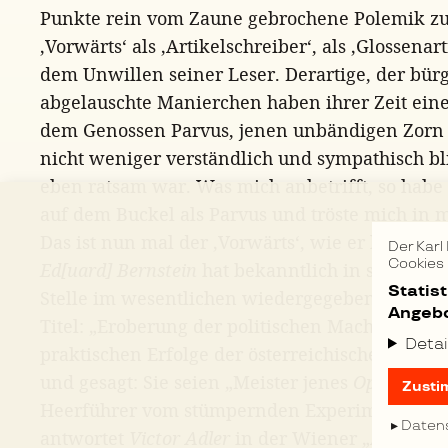
Punkte rein vom Zaune gebrochene Polemik zu
‚Vorwärts‘ als ‚Artikelschreiber‘, als ‚Glossenart
dem Unwillen seiner Leser. Derartige, der bür
abgelauschte Manierchen haben ihrer Zeit ein
dem Genossen Parvus, jenen unbändigen Zorn 
nicht weniger verständlich und sympathisch blie
eben ratsam war. Was mich anbetrifft, so habe
auf dem Buckel als Parvus und tröste mich in m
Das ist nun mal der ‚Vorwärts‘, wie er leibt und
Der Karl
Cookies
Ed[uard] Bernstein
hat bekanntlich in seinem le
Statis
Stelle im wesentlichen wiedergegebenen Artik
Angebo
Titel: „Eroberung der politischen Macht“ unter
Detai
praktischen Erfolge der österreichischen Soz
und gesagt: Sie seien „Meister jenes
Opportuni
Zusti
Heerführer vom stümpernden Experimentier un
Daten
antwortet
Victor Adler
in der Wiener „Arbeiter-