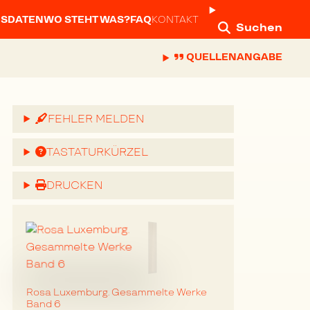
NSDATEN
WO STEHT WAS?
FAQ
KONTAKT
Suchen
QUELLENANGABE
FEHLER MELDEN
TASTATURKÜRZEL
DRUCKEN
Rosa Luxemburg. Gesammelte Werke
Band 6