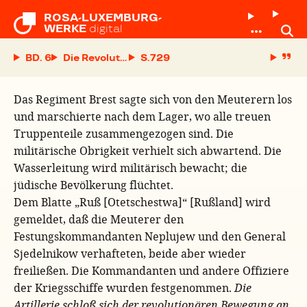
ROSA-LUXEMBURG-

WERKE
digital
BD. 6
Die Revolution in Rußland
S.
Das Regiment Brest sagte sich von den Meuterern los
und marschierte nach dem Lager, wo alle treuen
Truppenteile zusammengezogen sind. Die
militärische Obrigkeit verhielt sich abwartend. Die
Wasserleitung wird militärisch bewacht; die
jüdische Bevölkerung flüchtet.
Dem Blatte „Ruß [Otetschestwa]“ [Rußland] wird
gemeldet, daß die Meuterer den
Festungskommandanten Neplujew und den General
Sjedelnikow verhafteten, beide aber wieder
freiließen. Die Kommandanten und andere Offiziere
der Kriegsschiffe wurden festgenommen.
Die
Artillerie schloß sich der revolutionären Bewegung an.