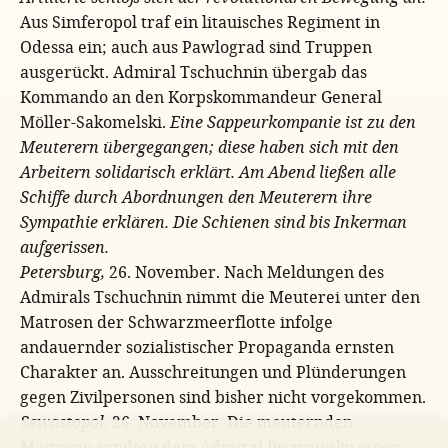
Aus Simferopol traf ein litauisches Regiment in
Odessa ein; auch aus Pawlograd sind Truppen
ausgerückt. Admiral Tschuchnin übergab das
Kommando an den Korpskommandeur General
Möller-Sakomelski.
Eine Sappeurkompanie ist zu den
Meuterern übergegangen; diese haben sich mit den
Arbeitern solidarisch erklärt. Am Abend ließen alle
Schiffe durch Abordnungen den Meuterern ihre
Sympathie erklären. Die Schienen sind bis Inkerman
aufgerissen.
Petersburg,
26. November. Nach Meldungen des
Admirals Tschuchnin nimmt die Meuterei unter den
Matrosen der Schwarzmeerflotte infolge
andauernder sozialistischer Propaganda ernsten
Charakter an. Ausschreitungen und Plünderungen
gegen Zivilpersonen sind bisher nicht vorgekommen.
Sewastopol,
26. November. Die meuternden
Matrosen sandten dem Admiral Pisarewsky einen