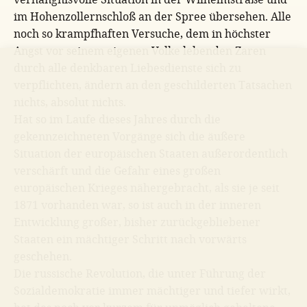
im Hohenzollernschloß an der Spree übersehen. Alle
noch so krampfhaften Versuche, dem in höchster
Angst vor seinem eigenen Volke lebenden Zaren
durch alle denkbaren Liebesdienste sich zu
verpflichten, ändern an den geschilderten Tatsachen
nichts, absolut nichts.
Hat so im Laufe dieses Jahres durch die
gekennzeichneten Vorgänge sich die äußere
Situation der europäischen Staaten außerordentlich
verschärft und die Gefahr eines großen
europäischen Krieges nähergebracht, als sie je seit
1871 vorhanden war, so ist auch in der inneren
Entwicklung großer, bisher zurückgebliebener
Staaten ein mächtiger Schritt nach vorwärts
geschehen.
Die russische Revolution, die unter Führung der
Sozialdemokratie immer mächtiger und tiefer wirkt,