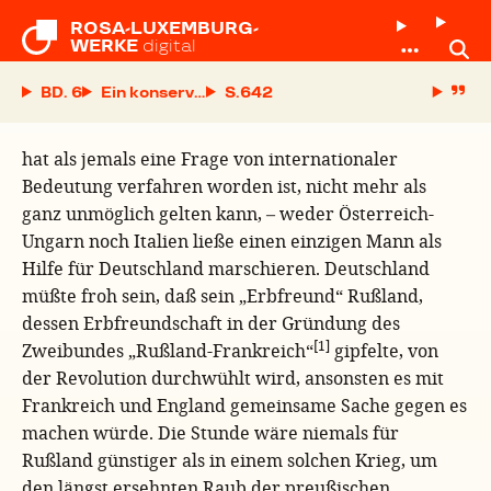
ROSA-LUXEMBURG-

WERKE
digital
BD. 6
Ein konservativer General als „Revolutionär“
S.
hat als jemals eine Frage von internationaler
Bedeutung verfahren worden ist, nicht mehr als
ganz unmöglich gelten kann, – weder Österreich-
Ungarn noch Italien ließe einen einzigen Mann als
Hilfe für Deutschland marschieren. Deutschland
müßte froh sein, daß sein „Erbfreund“ Rußland,
dessen Erbfreundschaft in der Gründung des
[1]
Zweibundes „Rußland-Frankreich“
gipfelte, von
der Revolution durchwühlt wird, ansonsten es mit
Frankreich und England gemeinsame Sache gegen es
machen würde. Die Stunde wäre niemals für
Rußland günstiger als in einem solchen Krieg, um
den längst ersehnten Raub der preußischen