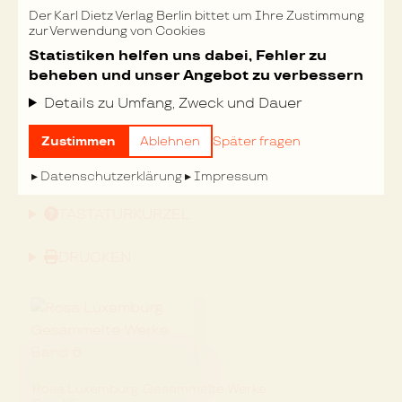
Der Karl Dietz Verlag Berlin bittet um Ihre Zustimmung
abgeschnitten. Die ganze männliche Bevölkerung des
zur Verwendung von Cookies
Kaukasus ist in Waffen. (
„Daily Mail“.
)
Statistiken helfen uns dabei, Fehler zu
Vorwärts (Berlin),
beheben und unser Angebot zu verbessern
Nr. 262 vom 8. November 1905.
Details zu Umfang, Zweck und Dauer
Nächste Seite »
Zustimmen
Ablehnen
Später fragen
FEHLER MELDEN
Datenschutzerklärung
Impressum
TASTATURKÜRZEL
DRUCKEN
Rosa Luxemburg. Gesammelte Werke