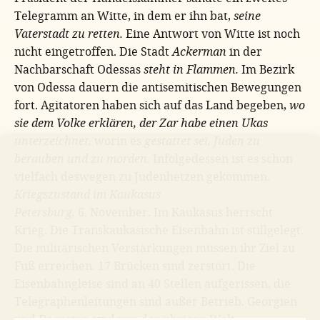
Telegramm an Witte, in dem er ihn bat,
seine
Vaterstadt zu retten.
Eine Antwort von Witte ist noch
nicht eingetroffen. Die Stadt
Ackerman
in der
Nachbarschaft Odessas
steht in Flammen.
Im Bezirk
von Odessa dauern die antisemitischen Bewegungen
fort. Agitatoren haben sich auf das Land begeben,
wo
sie dem Volke erklären, der Zar habe einen Ukas
unterzeichnet,
worin es
gestattet sei, Juden zu
berauben und zu morden.
Infolgedessen ist es schon
vielfach deswegen zu Judenhetzen gekommen.
Kriegszustand im Kaukasus
Petersburg,
6. November. Im Kaukasus herrscht
Krieg. Die Transkaukasische Eisenbahn ist stillgelegt.
Die militärischen Verstärkungen müssen ihr Ziel zu
Fuß erreichen. 17 Brücken sind zerstört. Die
Eisenbahngleise sind an 40 Stellen aufgerissen, die
Telegraphenleitungen sind außer Betrieb. Georgien
und Dagestan sind von der übrigen Welt