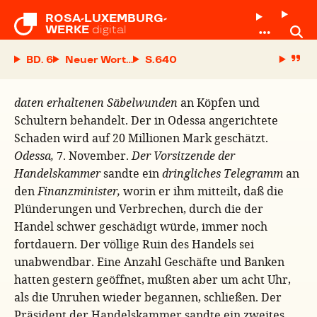
ROSA-LUXEMBURG-

WERKE
digital
BD. 6
Neuer Wortbruch des Zaren
S.
daten erhaltenen Säbelwunden
an Köpfen und
Schultern behandelt. Der in Odessa angerichtete
Schaden wird auf 20 Millionen Mark geschätzt.
Odessa,
7. November.
Der Vorsitzende der
Handelskammer
sandte ein
dringliches Telegramm
an
den
Finanzminister,
worin er ihm mitteilt, daß die
Plünderungen und Verbrechen, durch die der
Handel schwer geschädigt würde, immer noch
fortdauern. Der völlige Ruin des Handels sei
unabwendbar. Eine Anzahl Geschäfte und Banken
hatten gestern geöffnet, mußten aber um acht Uhr,
als die Unruhen wieder begannen, schließen. Der
Präsident der Handelskammer sandte ein zweites