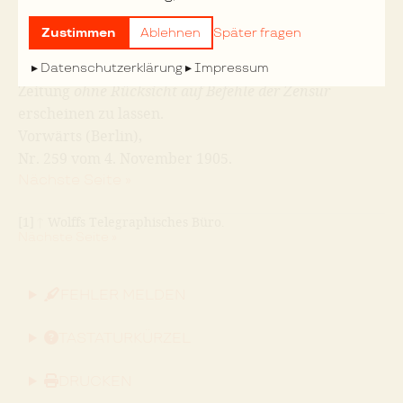
die
Einstellung des Ausstandes;
er soll
aufgenommen
werden, sobald die Zeit dazu gekommen. Weiter
Zustimmen
Ablehnen
Später fragen
werden die Setzer aufgefordert, nur in den Blättern
zu arbeiten, deren Redakteure sich verpflichten, die
Datenschutzerklärung
Impressum
Zeitung
ohne Rücksicht auf Befehle der Zensur
erscheinen zu lassen.
Vorwärts (Berlin),
Nr. 259 vom 4. November 1905.
Nächste Seite »
[1]
↑
Wolffs Telegraphisches Büro.
Nächste Seite »
FEHLER MELDEN
TASTATURKÜRZEL
DRUCKEN