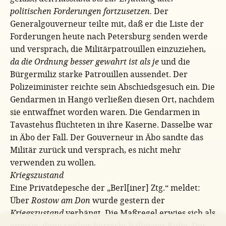
politischen Forderungen fortzusetzen.
Der
Generalgouverneur teilte mit, daß er die Liste der
Forderungen heute nach Petersburg senden werde
und versprach, die Militärpatrouillen einzuziehen,
da die Ordnung besser gewahrt ist als je
und die
Bürgermiliz starke Patrouillen aussendet. Der
Polizeiminister reichte sein Abschiedsgesuch ein. Die
Gendarmen in Hangö verließen diesen Ort, nachdem
sie entwaffnet worden waren. Die Gendarmen in
Tavastehus flüchteten in ihre Kaserne. Dasselbe war
in Äbo der Fall. Der Gouverneur in Äbo sandte das
Militär zurück und versprach, es nicht mehr
verwenden zu wollen.
Kriegszustand
Eine Privatdepesche der „Berl[iner] Ztg.“ meldet:
Über
Rostow am Don
wurde gestern der
Kriegszustand
verhängt. Die Maßregel erwies sich als
günstig, denn seither herrscht halbwegs Ruhe. Der