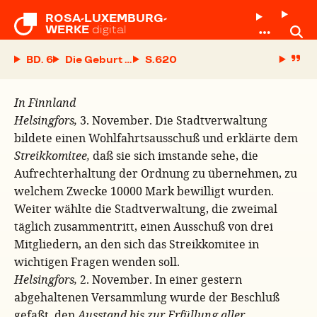
ROSA-LUXEMBURG-

WERKE
digital
BD. 6
Die Geburt der Freiheit im Zarenreich
S.
In Finnland
Helsingfors,
3. November. Die Stadtverwaltung
bildete einen Wohlfahrtsausschuß und erklärte dem
Streikkomitee,
daß sie sich imstande sehe, die
Aufrechterhaltung der Ordnung zu übernehmen, zu
welchem Zwecke 10000 Mark bewilligt wurden.
Weiter wählte die Stadtverwaltung, die zweimal
täglich zusammentritt, einen Ausschuß von drei
Mitgliedern, an den sich das Streikkomitee in
wichtigen Fragen wenden soll.
Helsingfors,
2. November. In einer gestern
abgehaltenen Versammlung wurde der Beschluß
gefaßt, den
Ausstand bis zur Erfüllung aller