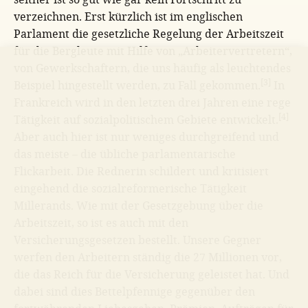
verzeichnen. Erst kürzlich ist im englischen
Parlament die gesetzliche Regelung der Arbeitszeit
für die Bergleute mit Hilfe von „Arbeitervertretern“,
von Gewerkschaftern, die uns häufig als leuchtendes
[3]
Beispiel hingestellt werden, zu Fall gekommen.
In
Frankreich wird in den letzten drei Jahren eine rege
[4]
Tätigkeit auf sozialpolitischem Gebiete entwickelt.
Aber auch hier ist nur weniges durchgreifend und
das meiste – die übliche parlamentarische
Flickarbeit. Die Rednerin schildert und kritisiert
eingehend die sozialreformerische Tätigkeit
Millerands. Wie mit der Gesetzgebung über die
Arbeitszeit, so ist es auch mit den
Versicherungsgesetzen bestellt. Unsere Gegner
werfen den Arbeitern ständig die 27 Millionen vor,
die das Reich für die Versicherung geleistet hat. Und
dabei sind dies Bettelpfennige gegenüber den