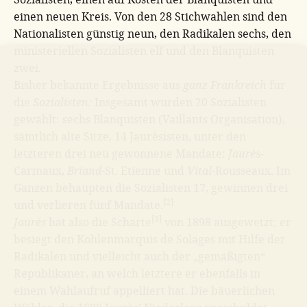
einen neuen Kreis. Von den 28 Stichwahlen sind den
Nationalisten günstig neun, den Radikalen sechs, den
ministeriellen Sozialisten elf und den Blanquisten
zwei.
Bisher bekannte Ergebnisse aus
ganz Frankreich
für
die
Sozialisten:
Insgesamt wurden 20 Sozialisten
gewählt: sechs Blanquisten (Vaillants Organisation),
sämtlich alte Sitze, 14 Jaurèsisten, unter den
letzteren drei neu gewonnene Mandate:
Jaurès-
Carmaux,
Briand-
St. Etienne und
Vital-
Rousseaux. Im
Ganzen behaupten die Sozialisten 17, gewinnen drei
[2]
und verlieren fünf Mandate.
[3]
Jaurès
hat also die Scharte
von 1898 ausgewetzt; er
besiegt den Kohlenmarquis de Solages mit Hilfe der
Radikalen und vielleicht auch der „gemäßigten“
Republikaner, an welch letztere er ebenfalls in
einem Wahlaufruf appelliert hat. Die bäuerlichen