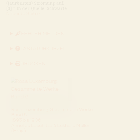
(Jaurèsisten) Strömung auf.
[3]
↑
In der Quelle: Schwarte.
Nächste Seite »
FEHLER MELDEN
TASTATURKÜRZEL
DRUCKEN
Rosa Luxemburg. Gesammelte Werke
Band 6
1893 bis 1906
Annelies Laschitza & Eckhard Müller
(Hrsg.)