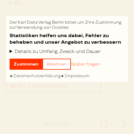
DRUCKEN
Der Karl Dietz Verlag Berlin bittet um Ihre Zustimmung
zur Verwendung von Cookies
Statistiken helfen uns dabei, Fehler zu
beheben und unser Angebot zu verbessern
Rosa Luxemburg. Gesammelte Werke
Details zu Umfang, Zweck und Dauer
Band 6
1893 bis 1906
Annelies Laschitza & Eckhard Müller
Zustimmen
Ablehnen
Später fragen
(Hrsg.)
Datenschutzerklärung
Impressum
Bd. 6
im Dietz-Shop
SEITE
1
/
927