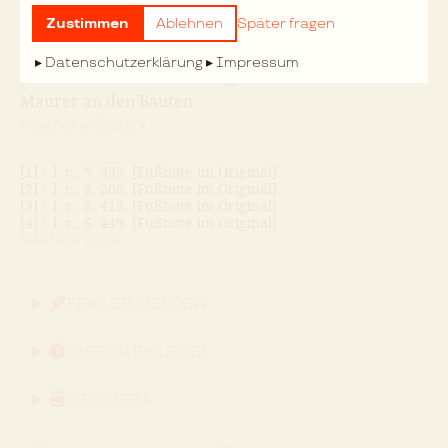
Die Zimmerer werden mit der fortschreitenden
Zustimmen
Ablehnen
Später fragen
Technik im Baugewerbe immer mehr von den
Maurern verdrängt. Waren noch zu Anfang der 70er
Datenschutzerklärung
Impressum
Jahre die Zimmerer fast in gleicher Stärke wie die
Maurer an den Bauten
Nächste Seite »
[1]
↑
l. c., S. 333. [Fußnote im Original]
[2]
↑
l. c., S. 205. [Fußnote im Original]
[3]
↑
l. c., S. 413. [Fußnote im Original]
[4]
↑
l. c., S. 449. [Fußnote im Original]
Nächste Seite »
FEHLER MELDEN
TASTATURKÜRZEL
DRUCKEN