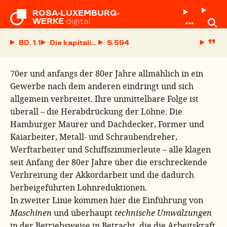
ROSA-LUXEMBURG-

WERKE
digital
BD. 1.1
Die kapitalistische Entwicklung und die Arbeit
S.
70er und anfangs der 80er Jahre allmählich in ein
Gewerbe nach dem anderen eindringt und sich
allgemein verbreitet. Ihre unmittelbare Folge ist
überall – die Herabdrückung der Löhne. Die
Hamburger Maurer und Dachdecker, Former und
Kaiarbeiter, Metall- und Schraubendreher,
Werftarbeiter und Schiffszimmerleute – alle klagen
seit Anfang der 80er Jahre über die erschreckende
Verbreitung der Akkordarbeit und die dadurch
herbeigeführten Lohnreduktionen.
In zweiter Linie kommen hier die Einführung von
Maschinen
und überhaupt
technische Umwälzungen
in der Betriebsweise in Betracht, die die Arbeitskraft