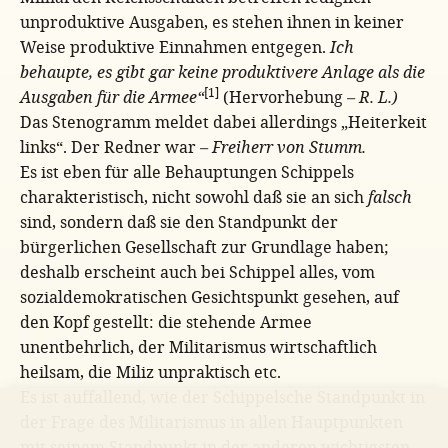
unproduktive Ausgaben, es stehen ihnen in keiner
Weise produktive Einnahmen entgegen.
Ich
behaupte, es gibt gar keine produktivere Anlage als die
[1]
Ausgaben für die Armee“
(Hervorhebung
– R. L.)
Das Stenogramm meldet dabei allerdings „Heiterkeit
links“. Der Redner war
– Freiherr von Stumm.
Es ist eben für alle Behauptungen Schippels
charakteristisch, nicht sowohl daß sie an sich
falsch
sind, sondern daß sie den Standpunkt der
bürgerlichen Gesellschaft zur Grundlage haben;
deshalb erscheint auch bei Schippel alles, vom
sozialdemokratischen Gesichtspunkt gesehen, auf
den Kopf gestellt: die stehende Armee
unentbehrlich, der Militarismus wirtschaftlich
heilsam, die Miliz unpraktisch etc.
Es ist auffallend, wie der Schippelsche Standpunkt in
der Frage des Militarismus in allen Hauptpunkten
mit seinem Standpunkt in der anderen wichtigsten