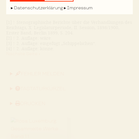
Knäblein hinein ver-
Nächste Seite »
Datenschutzerklärung
Impressum
[1]
↑
Stenographische Berichte über die Verhandlungen des
Reichtags, X. Legislaturperiode, II. Session, 1898/1900,
Erster Band, Berlin 1899, S. 204.
[2]
↑
2. Auflage: wäre.
[3]
↑
2. Auflage: eingefügt „Schippelschen“.
[4]
↑
2. Auflage: könne.
Nächste Seite »
FEHLER MELDEN
TASTATURKÜRZEL
DRUCKEN