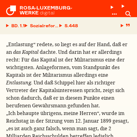
ROSA-LUXEMBURG-

WERKE
digital
BD. 1.1
Sozialreform oder Revolution? Mit einem Anhang:
S.
„Entlastung“ redete, so liegt es auf der Hand, daß er
an
das Kapital
dachte. Und darin hat er allerdings
recht: Für das Kapital ist der Militarismus eine der
wichtigsten. Anlageformen, vom Standpunkt des
Kapitals ist der Militarismus allerdings eine
Entlastung.
Und daß Schippel hier als richtiger
Vertreter der Kapitalsinteressen spricht, zeigt sich
schon dadurch, daß er in diesem Punkte einen
berufenen Gewährsmann gefunden hat.
„Ich behaupte übrigens, meine Herren“, wurde im
Reichstag in der Sitzung vom 12. Januar 1899 gesagt,
„es ist auch ganz falsch, wenn man sagt, die 2
Milliarden Reichsschulden betreffen lediglich