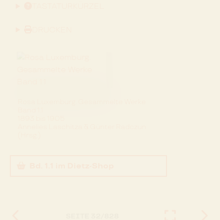
TASTATURKÜRZEL
DRUCKEN
Rosa Luxemburg. Gesammelte Werke
Band 1.1
1893 bis 1905
Annelies Laschitza & Günter Radczun
(Hrsg.)
Bd. 1.1
im Dietz-Shop
SEITE
32
/
828