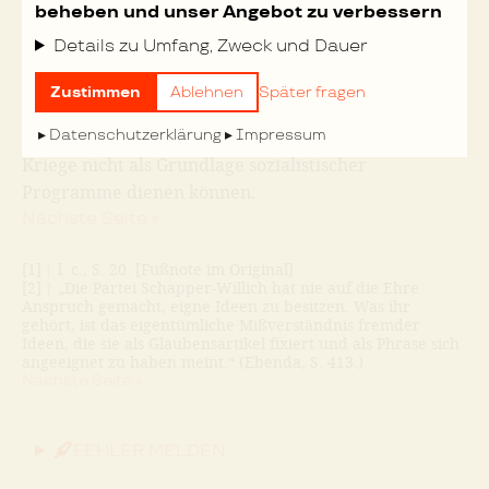
fremder Ideen,
die sie als Glaubensartikel fixiert
und
beheben und unser Angebot zu verbessern
[2]
als Phrase sich angeeignet zu haben meinen.“
Details zu Umfang, Zweck und Dauer
Zweitens,
daß, solange Kriege sich nicht
programmäßig und zur Zufriedenheit der
Zustimmen
Ablehnen
Später fragen
sozialistischen Parteien abwickeln, die Resultate
Datenschutzerklärung
Impressum
zukünftiger
Kriege nicht als Grundlage sozialistischer
Programme dienen können.
Nächste Seite »
[1]
↑
l. c., S. 20. [Fußnote im Original]
[2]
↑
„Die Partei Schapper-Willich hat nie auf die Ehre
Anspruch gemacht, eigne Ideen zu besitzen. Was ihr
gehört, ist das eigentümliche Mißverständnis fremder
Ideen, die sie als Glaubensartikel fixiert und als Phrase sich
angeeignet zu haben meint.“ (Ebenda, S. 413.)
Nächste Seite »
FEHLER MELDEN