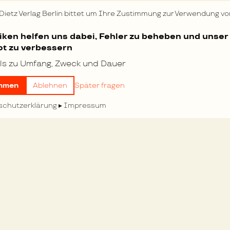
 Sie war für ihn niemals
 Dietz Verlag Berlin bittet um Ihre Zustimmung zur Verwendung vo
tiken helfen uns dabei, Fehler zu beheben und unser
e“ Gebiet der
t zu verbessern
Milliarden
kosten würde!
ls zu Umfang, Zweck und Dauer
mmen
Ablehnen
Später fragen
schutzerklärung
Impressum