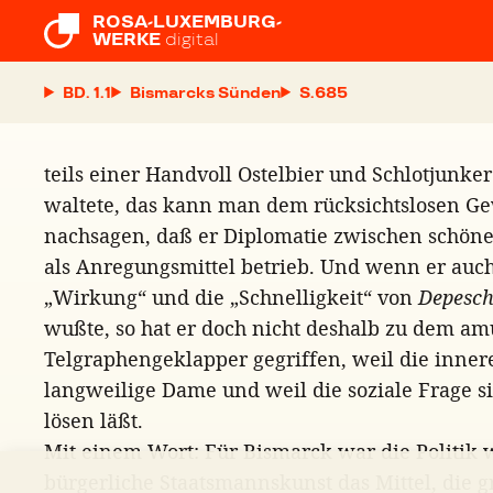
ROSA-LUXEMBURG-

WERKE
digital
BD. 1.1
Bismarcks Sünden
S.
teils einer Handvoll Ostelbier und Schlotjunker
waltete, das kann man dem rücksichtslosen Gew
nachsagen, daß er Diplomatie zwischen schöne
als Anregungsmittel betrieb. Und wenn er auch 
„Wirkung“ und die „Schnelligkeit“ von
Depesc
wußte, so hat er doch nicht deshalb zu dem am
Telgraphengeklapper gegriffen, weil die innere
langweilige Dame und weil die soziale Frage si
lösen läßt.
Mit einem Wort: Für Bismarck war die Politik wi
bürgerliche Staatsmannskunst das Mittel, die 