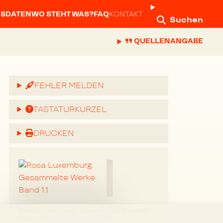
NSDATEN
WO STEHT WAS?
FAQ
KONTAKT
Suchen
QUELLENANGABE
FEHLER MELDEN
TASTATURKÜRZEL
DRUCKEN
Rosa Luxemburg. Gesammelte Werke
Band 1.1