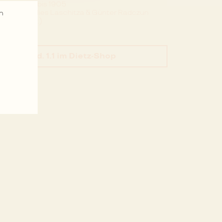
1893 bis 1905
Annelies Laschitza & Günter Radczun
n
(Hrsg.)
Bd. 1.1
im Dietz-Shop