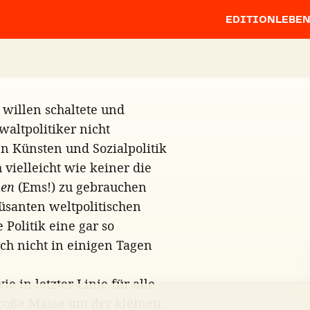
EDITION
LEBE
 willen schaltete und
altpolitiker nicht
n Künsten und Sozialpolitik
vielleicht wie keiner die
hen
(Ems!) zu gebrauchen
üsanten weltpolitischen
 Politik eine gar so
ch nicht in einigen Tagen
e in letzter Linie für alle
große Masse um der kleinen