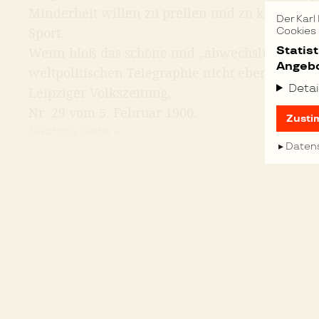
Minderheit willen zu prellen und zu knechten.
Der Karl
Sport.
Cookies
Statis
Wenn bloß das schöne und „abwechslungsreich
Angebo
weltpolitischen Telegraphie nicht eben neue 5
Detai
Leipziger Volkszeitung,
Nr. 29 vom 5. Februar 1900.
Zusti
Nächste Seite »
Daten