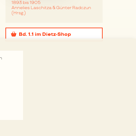
1893 bis 1905
Annelies Laschitza & Günter Radczun
(Hrsg.)
Bd. 1.1
im Dietz-Shop
n