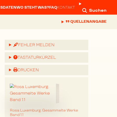
NSDATEN
WO STEHT WAS?
FAQ
KONTAKT
Suchen
QUELLENANGABE
FEHLER MELDEN
TASTATURKÜRZEL
DRUCKEN
Rosa Luxemburg. Gesammelte Werke
Band 1.1