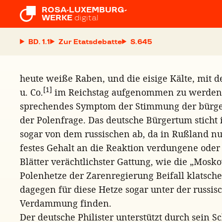
ROSA-LUXEMBURG-

WERKE
digital
BD. 1.1
Zur Etatsdebatte
S.
heute weiße Raben, und die eisige Kälte, mit d
[1]
u. Co.
im Reichstag aufgenommen zu werden p
sprechendes Symptom der Stimmung der bürger
der Polenfrage. Das deutsche Bürgertum sticht 
sogar von dem russischen ab, da in Rußland n
festes Gehalt an die Reaktion verdungene oder 
Blätter verächtlichster Gattung, wie die „Mosk
Polenhetze der Zarenregierung Beifall klatsche
dagegen für diese Hetze sogar unter der russi
Verdammung finden.
Der deutsche Philister unterstützt durch sein 