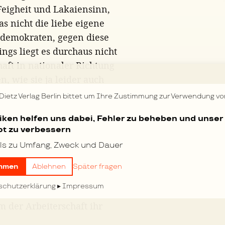
Feigheit und Lakaiensinn,
was nicht die liebe eigene
ldemokraten, gegen diese
dings liegt es durchaus nicht
haft in nationaler Richtung
, wie sie ja leider auch
m Ausdruck gekommen sind,
 Dietz Verlag Berlin bittet um Ihre Zustimmung zur Verwendung vo
ndene Interesse sowohl der
tiken helfen uns dabei, Fehler zu beheben und unser
rfordert das Hinarbeiten auf
t zu verbessern
dem Boden desselben
ls zu Umfang, Zweck und Dauer
teresse liegt vielmehr bei
die Hervorhebung des
mmen
Ablehnen
Später fragen
ts. Benutzen doch gerade
schutzerklärung
Impressum
er“, die „Polen“ und das
m der Arbeiterschaft ihr