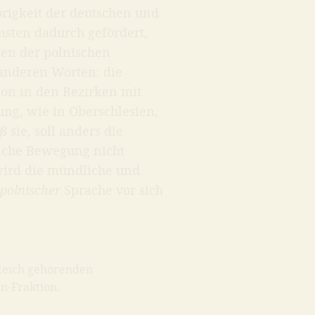
rigkeit der deutschen und
msten dadurch gefördert,
sen der polnischen
t anderen Worten: die
tion in den Bezirken mit
ng, wie in Oberschlesien,
ß
sie, soll anders die
liche Bewegung nicht
wird die mündliche und
n
polnischer
Sprache vor sich
Reich gehörenden
n-Fraktion.