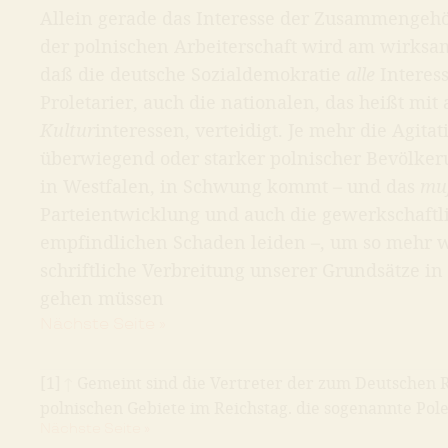
Allein gerade das Interesse der Zusammengehö
der polnischen Arbeiterschaft wird am wirksa
daß die deutsche Sozialdemokratie
alle
Interes
Proletarier, auch die nationalen, das heißt mi
Kultur
interessen, verteidigt. Je mehr die Agita
überwiegend oder starker polnischer Bevölkeru
in Westfalen, in Schwung kommt – und das
mu
Parteientwicklung und auch die gewerkschaft
empfindlichen Schaden leiden –, um so mehr 
schriftliche Verbreitung unserer Grundsätze i
gehen müssen
Nächste Seite »
[1]
↑
Gemeint sind die Vertreter der zum Deutschen 
polnischen Gebiete im Reichstag. die sogenannte Pole
Nächste Seite »