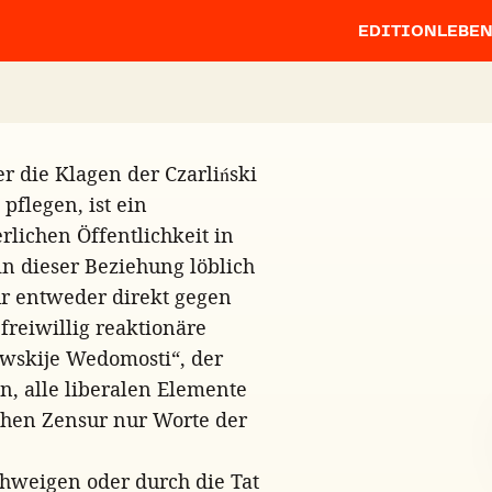
EDITION
LEBE
er die Klagen der Czarliński
flegen, ist ein
lichen Öffentlichkeit in
in dieser Beziehung löblich
ur entweder direkt gegen
freiwillig reaktionäre
owskije Wedomosti“, der
n, alle liberalen Elemente
schen Zensur nur Worte der
Schweigen oder durch die Tat