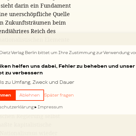
 sieht darin ein Fundament
ine unerschöpfliche Quelle
ten Zukunftsträumen beim
endjähriges Reich des
nationalistischen Elemente
n ganzen sozialen Vorgang
 Dietz Verlag Berlin bittet um Ihre Zustimmung zur Verwendung vo
f, welches ihre Hoffnungen
polnischen Staates
tiken helfen uns dabei, Fehler zu beheben und unser
t zu verbessern
iv die Macht der
s zwischen Polen und
ls zu Umfang, Zweck und Dauer
fatalen Prozeß in
mmen
Ablehnen
Später fragen
ihn wenigstens in der
 an jeden Schein
schutzerklärung
Impressum
schen Regierung selbst
aßte kapitalistische
 Nationalismus wieder