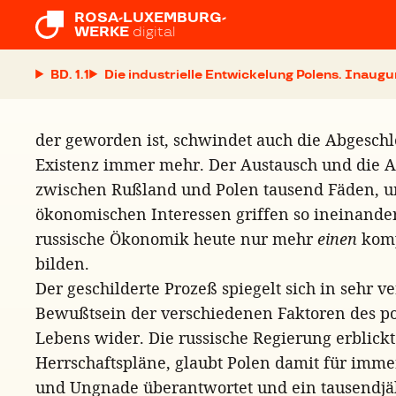
ROSA-LUXEMBURG-

WERKE
digital
BD. 1.1
Die industrielle Entwickelung Polens. Inaugu
der geworden ist, schwindet auch die Abgeschl
Existenz immer mehr. Der Austausch und die A
zwischen Rußland und Polen tausend Fäden, u
ökonomischen Interessen griffen so ineinander
russische Ökonomik heute nur mehr
einen
komp
bilden.
Der geschilderte Prozeß spiegelt sich in sehr 
Bewußtsein der verschiedenen Faktoren des po
Lebens wider. Die russische Regierung erblick
Herrschaftspläne, glaubt Polen damit für imme
und Ungnade überantwortet und ein tausendjäh