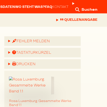
NSDATEN
WO STEHT WAS?
FAQ
KONTAKT
Suchen
QUELLENANGABE
FEHLER MELDEN
TASTATURKÜRZEL
DRUCKEN
Rosa Luxemburg. Gesammelte Werke
Band 1.1