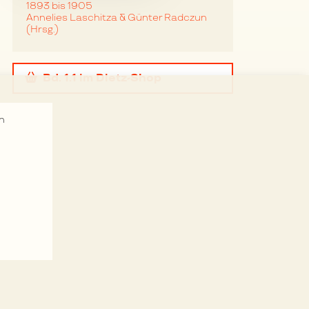
1893 bis 1905
Annelies Laschitza & Günter Radczun
(Hrsg.)
Bd. 1.1
im Dietz-Shop
n