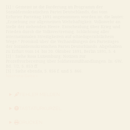
[1]
↑
Gemeint ist die Forderung im Programm der
Sozialdemokratischen Partei Deutschlands, das vom
Erfurter Parteitag 1891 angenommen worden ist, die lautet:
„Erziehung zur allgemeinen Wehrhaftigkeit. Volkswehr an
Stelle der stehenden Heere. Entscheidung über Krieg und
Frieden durch die Volksvertretung. Schlichtung aller
internationalen Streitigkeiten auf schiedsgerichtlichem
Wege.“ Protokoll über die Verhandlungen des Parteitages
der Sozialdemokratischen Partei Deutschlands. Abgehalten
zu Erfurt vom 14. bis 20. Oktober 1891, Berlin 1891, S. 4.
[2]
↑
Siehe Rosa Luxemburg: Notizen zur
Prozeßvorbereitung über Soldatenmißhandlungen. In: GW,
Bd. 7/2, S. 853 ff.
[3]
↑
Siehe ebenda, S. 856 f. und S. 866.
Nächste Seite »
FEHLER MELDEN
TASTATURKÜRZEL
DRUCKEN