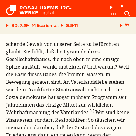
ROSA-LUXEMBURG-

WERKE
digital
BD. 7.2
Militarismus und Volksrechte. Rede am 22. Mär
S.
schende Gewalt von unserer Seite zu befürchten
glaubt. Sie fühlt, daß die Pyramide ihres
Gesellschaftsbaues, die nach oben in eine einzige
Spitze ausläuft, wankt und zittert? Und warum? Weil
die Basis dieses Baues, die breiten Massen, in
Bewegung geraten sind. An Vaterlandsliebe stehen
wir dem Frankfurter Staatsanwalt nicht nach. Die
Sozialdemokratie hat sogar in ihrem Programm seit
Jahrzehnten das einzige Mittel zur wirklichen
[1]
Wehrhaftmachung des Vaterlandes.
Wir sind keine
Phantasten, sondern Realpolitiker: So täuschen wir
niemanden darüber, daß der Zustand des ewigen
Friedens erst dann eintreten kann, wenn der