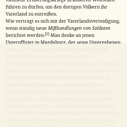
führen zu dürfen, um den dortigen Völkern ihr
Vaterland zu entreißen.
Wie verträgt es sich mit der Vaterlandsverteidigung,
wenn ständig neue
Mißhandlungen von Soldaten
[2]
berichtet werden.
Man denke an jenen
Unteroffizier in Magdeburg, der seine Untergebenen
zwang, den Spucknapf zu lecken; oder an jenen
Vorfall in Bautzen, wo ein Soldat, durch
Beschimpfungen zum Selbstmordversuch getrieben,
eben deshalb wegen Fahnenflucht zu sechs Monaten
Gefängnis verurteilt wurde. Oder man denke an
jenen Vorfall in Gleiwitz, wo ein Soldat, der erst
krankgemeldet war und dann um Urlaub bat, zur
Strafe dafür zwölf bis fünfzehn Mal auf ein Pferd
springen mußte, bis er zusammenbrach und starb.
Um wirkliche Vaterlandsverteidiger heranzuziehen,
müßte man umgekehrt das Ehrgefühl der Soldaten