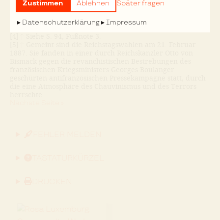
Liebknecht und Wofür kämpfte Liebknecht und weshalb
Zustimmen
Ablehnen
Später fragen
wurde er zu Zuchthaus verurteilt? In: GW, Bd. 4, S. 194 ff,
215 ff. und 219 ff.
Datenschutzerklärung
Impressum
[3]
↑
Siehe S. 808, Fußnote 7.
[4]
↑
Siehe S. 94, Fußnote 3.
[5]
↑
Gemeint sind die Reichstagswahlen am 21. Februar
1887. Sie fanden in einer durch Reichskanzler Otto von
Bismack gegen die revanchistischen Bestrebungen des
französischen Kriegsministers Georges Boulanger
geschürten antifranzösischen Pressekampagne statt, durch
die eine Atmosphäre des Chauvinismus und des Terrors
herrschte.
Nächste Seite »
FEHLER MELDEN
TASTATURKÜRZEL
DRUCKEN