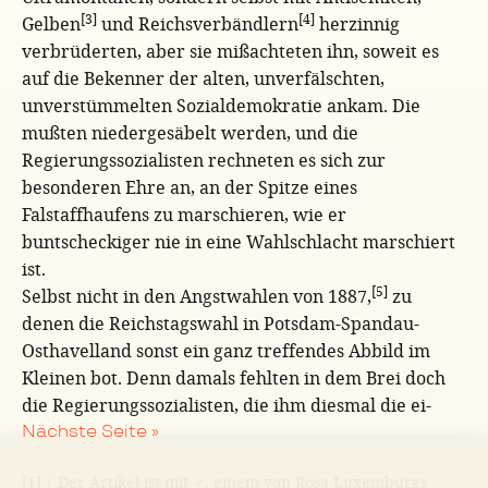
[3]
[4]
Gelben
und Reichsverbändlern
herzinnig
verbrüderten, aber sie mißachteten ihn, soweit es
auf die Bekenner der alten, unverfälschten,
unverstümmelten Sozialdemokratie ankam. Die
mußten niedergesäbelt werden, und die
Regierungssozialisten rechneten es sich zur
besonderen Ehre an, an der Spitze eines
Falstaffhaufens zu marschieren, wie er
buntscheckiger nie in eine Wahlschlacht marschiert
ist.
[5]
Selbst nicht in den Angstwahlen von 1887,
zu
denen die Reichstagswahl in Potsdam-Spandau-
Osthavelland sonst ein ganz treffendes Abbild im
Kleinen bot. Denn damals fehlten in dem Brei doch
die Regierungssozialisten, die ihm diesmal die ei-
Nächste Seite »
[1]
↑
Der Artikel ist mit ♂, einem von Rosa Luxemburgs