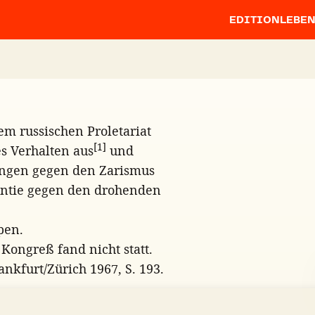
EDITION
LEBE
em russischen Proletariat
[1]
es Verhalten aus
und
ungen gegen den Zarismus
rantie gegen den drohenden
pen.
Kongreß fand nicht statt.
ankfurt/Zürich 1967, S. 193.