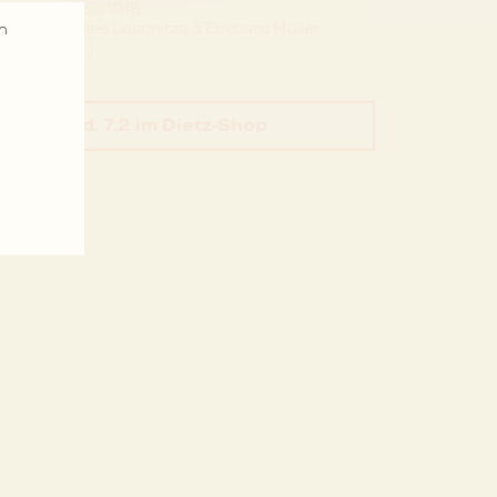
1907 bis 1918
Annelies Laschitza & Eckhard Müller
n
(Hrsg.)
Bd. 7.2
im Dietz-Shop