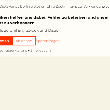
am 20. Juli 1914
 Dietz Verlag Berlin bittet um Ihre Zustimmung zur Verwendung vo
eik beteiligten sich
am es ferner in
tiken helfen uns dabei, Fehler zu beheben und unser
t zu verbessern
n den polnischen
ls zu Umfang, Zweck und Dauer
tion wurde vom ISB in
mmen
Ablehnen
Später fragen
men.
schutzerklärung
Impressum