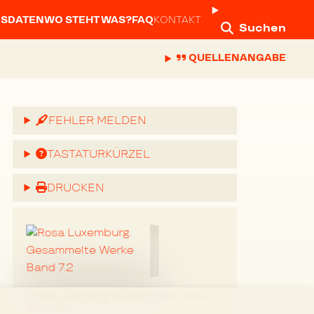
NSDATEN
WO STEHT WAS?
FAQ
KONTAKT
Suchen
QUELLENANGABE
FEHLER MELDEN
TASTATURKÜRZEL
DRUCKEN
Rosa Luxemburg. Gesammelte Werke
Band 7.2