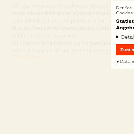
[1]
↑
An einem vom Petersburger Komitee der SDAPR 
Der Karl
ausgerufenen fünftägigen allgemeinen politischen Str
Cookies
etwa 200000 Arbeiter. Zu politischen Massenstreiks k
Statis
Angebo
Moskau, Iwanowo-Wosnessensk und Charkow sowie i
Städten Łódź und Warschau.
Detai
[2]
↑
Die von Rosa Luxemburg vorgeschlagene Resolu
Zusti
seiner Sitzung am 30. Juli 1914 einstimmig angenom
Nächste Seite »
Daten