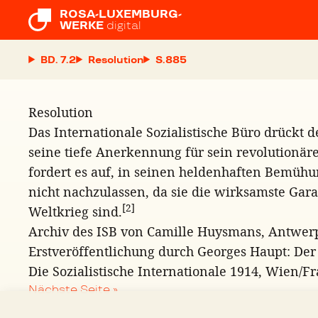
ROSA-LUXEMBURG-

WERKE
digital
BD. 7.2
Resolution
S.
Resolution
Das Internationale Sozialistische Büro drückt d
seine tiefe Anerkennung für sein revolutionär
fordert es auf, in seinen heldenhaften Bemüh
nicht nachzulassen, da sie die wirksamste Ga
[2]
Weltkrieg sind.
Archiv des ISB von Camille Huysmans, Antwer
Erstveröffentlichung durch Georges Haupt: Der 
Die Sozialistische Internationale 1914, Wien/Fr
Nächste Seite »