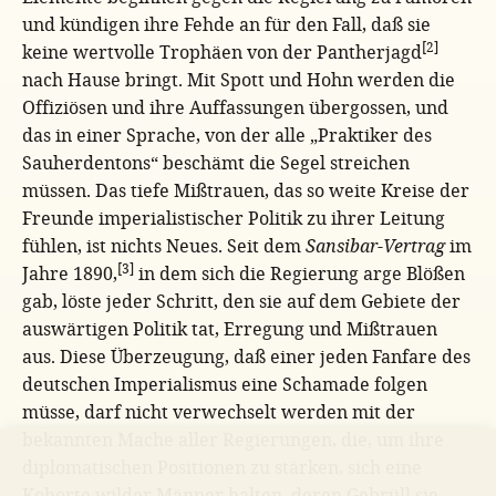
und kündigen ihre Fehde an für den Fall, daß sie
[2]
keine wertvolle Trophäen von der Pantherjagd
nach Hause bringt. Mit Spott und Hohn werden die
Offiziösen und ihre Auffassungen übergossen, und
das in einer Sprache, von der alle „Praktiker des
Sauherdentons“ beschämt die Segel streichen
müssen. Das tiefe Mißtrauen, das so weite Kreise der
Freunde imperialistischer Politik zu ihrer Leitung
fühlen, ist nichts Neues. Seit dem
Sansibar-Vertrag
im
[3]
Jahre 1890,
in dem sich die Regierung arge Blößen
gab, löste jeder Schritt, den sie auf dem Gebiete der
auswärtigen Politik tat, Erregung und Mißtrauen
aus. Diese Überzeugung, daß einer jeden Fanfare des
deutschen Imperialismus eine Schamade folgen
müsse, darf nicht verwechselt werden mit der
bekannten Mache aller Regierungen, die, um ihre
diplomatischen Positionen zu stärken, sich eine
Kohorte wilder Männer halten, deren Gebrüll sie