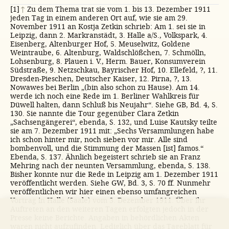
[1]
↑
Zu dem Thema trat sie vom 1. bis 13. Dezember 1911
jeden Tag in einem anderen Ort auf, wie sie am 29.
November 1911 an Kostja Zetkin schrieb: Am 1. sei sie in
Leipzig, dann 2. Markranstädt, 3. Halle a/S., Volkspark, 4.
Eisenberg, Altenburger Hof, 5. Meuselwitz, Goldene
Weintraube, 6. Altenburg, Waldschlößchen, 7. Schmölln,
Lohsenburg, 8. Plauen i. V., Herm. Bauer, Konsumverein
Südstraße, 9. Netzschkau, Bayrischer Hof, 10. Ellefeld, ?, 11.
Dresden-Pieschen, Deutscher Kaiser, 12. Pirna, ?, 13.
Nowawes bei Berlin „(bin also schon zu Hause). Am 14.
werde ich noch eine Rede im 1. Berliner Wahlkreis für
Düwell halten, dann Schluß bis Neujahr“. Siehe GB, Bd. 4, S.
130. Sie nannte die Tour gegenüber Clara Zetkin
„Sachsengängerei“, ebenda, S. 132, und Luise Kautsky teilte
sie am 7. Dezember 1911 mit: „Sechs Versammlungen habe
ich schon hinter mir, noch sieben vor mir. Alle sind
bombenvoll, und die Stimmung der Massen [ist] famos.“
Ebenda, S. 137. Ähnlich begeistert schrieb sie an Franz
Mehring nach der neunten Versammlung, ebenda, S. 138.
Bisher konnte nur die Rede in Leipzig am 1. Dezember 1911
veröffentlicht werden. Siehe GW, Bd. 3, S. 70 ff. Nunmehr
veröffentlichen wir hier einen ebenso umfangreichen
Vortrag in Halle (Saale) vom 3. Dezember 1911. Über ihr
Auftreten an den weiteren Tagen erfolgten jedoch in der
Presse keine Berichte. Angaben in behördlichen Akten
waren nicht aufzufinden. Lediglich über das Tageblatt für