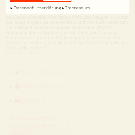
zwei Stunden sagte, glauben die Genossen zum großen Teil
selber nicht. Ihre Volkswehr reizt geradezu zum Lachen. In
Datenschutzerklärung
Impressum
ihrem Zukunftsstaate hat jeder Wehrpflichtige sein Gewehr
im Kleiderschranke oder hinter dem Ofen hängen. (!) Wenn
der Krieg losgeht, ist Massenstreik und wer nicht mitstreikt,
hat vielleicht keine brauchbare Flinte mehr. Pfarrer
Naumann, der in Eisenberg gesagt hatte, die Teuerung
käme von der erhöhten Goldgewinnung, wurde von der
Rednerin verhöhnt, er solle an der Spitze der Kapitalisten
nach Afrika gehen.“
Nächste Seite »
FEHLER MELDEN
TASTATURKÜRZEL
DRUCKEN