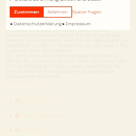
Zeichen versehen, das sie auch für ihre Beiträge in der SAZ
1898 häufig verwendet hat. Siehe GW, Bd. 6, S. 129 ff. In
Zustimmen
Ablehnen
Später fragen
der RL-Bibliographie von Feliks Tych, 1962 (Jadwiga
Kaczanowska przy konsultacji i wspólprácy Feliksa Tycha:
Datenschutzerklärung
Impressum
Bibliografia Pierwodruków Rózy Luksemburg. Nadbitka Z
pola walki, kwartalnik Poswiecony Dziejom Ruchu
Robotniczego, Warschau 1962 Nr. 3 [19]), ist der Artikel
unter Nr. 656 ausgewiesen; ebenso in der Bibliographie von
Narihiko Ito von 2002, S. 25 unter Nr. 59. Siehe auch S. 995,
Fußnote 1 und S. 999, Fußnote 1.
[2]
↑
Siehe Verantwortliche Kriegspolitik. In: Vorwärts
(Berlin), Nr. 132 vom 15. Mai 1917; In Nr. 133 vom 16. Mai
1917 überschrieb der Vorwärts seinen Bericht über die
Reichstagsdebatte bezeichnenderweise mit Gewollte
Unklarheit der Kriegsziele.
Nächste Seite »
FEHLER MELDEN
TASTATURKÜRZEL
DRUCKEN