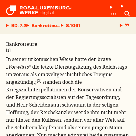
ROSA-LUXEMBURG-

WERKE
digital
BD. 7.2
Bankrotteure
S.
Bankrotteure
[1]
In seiner urkomischen Weise hatte der brave
„Vorwärts“
die letzte Dienstagsitzung des Reichstags
im voraus als ein weltgeschichtliches Ereignis
[2]
angekündigt;
standen doch die
Kriegszielinterpellationen der Konservativen und
der Regierungssozialisten auf der Tagesordnung,
und Herr Scheidemann schwamm in der seligen
Hoffnung, der Reichskanzler werde ihm nicht mehr
nur hinter den Kulissen, sondern vor aller Welt auf
die Schultern klopfen und als seinen jungen Mann
anerkennen: Nun machen wir zwei beide zusammen