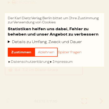
DRUCKEN
Der Karl Dietz Verlag Berlin bittet um Ihre Zustimmung
zur Verwendung von Cookies
Statistiken helfen uns dabei, Fehler zu
beheben und unser Angebot zu verbessern
Rosa Luxemburg. Gesammelte Werke
Details zu Umfang, Zweck und Dauer
Band 7.2
1907 bis 1918
Annelies Laschitza & Eckhard Müller
Zustimmen
Ablehnen
Später fragen
(Hrsg.)
Datenschutzerklärung
Impressum
Bd. 7.2
im Dietz-Shop
SEITE
1
/
1135