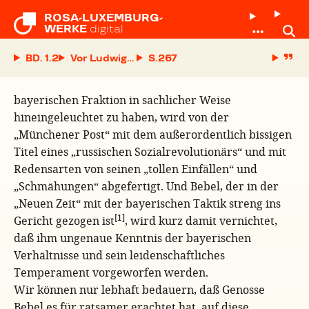
ROSA-LUXEMBURG-

WERKE
digital
BD. 1.2
Vor Ludwigshafen
S.
bayerischen Fraktion in sachlicher Weise
hineingeleuchtet zu haben, wird von der
„Münchener Post“ mit dem außerordentlich bissigen
Titel eines „russischen Sozialrevolutionärs“ und mit
Redensarten von seinen „tollen Einfällen“ und
„Schmähungen“ abgefertigt. Und Bebel, der in der
„Neuen Zeit“ mit der bayerischen Taktik streng ins
[1]
Gericht gezogen ist
, wird kurz damit vernichtet,
daß ihm ungenaue Kenntnis der bayerischen
Verhältnisse und sein leidenschaftliches
Temperament vorgeworfen werden.
Wir können nur lebhaft bedauern, daß Genosse
Bebel es für ratsamer erachtet hat, auf diese