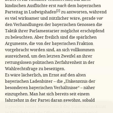
kindischen Ausflüchte erst
nach
dem bayerischen
[2]
Parteitag in Ludwigshafen
zu antworten, während
es viel wirksamer und nützlicher wäre, gerade
vor
den Verhandlungen der bayerischen Genossen die
Taktik ihrer Parlamentarier möglichst erschöpfend
zu beleuchten. Aber freilich sind die spärlichen
Argumente, die von der bayerischen Fraktion
vorgebracht worden sind, an sich vollkommen
ausreichend, um den letzten Zweifel an ihrer
rettungslosen politischen Zerfahrenheit in der
Wahlrechtsfrage zu beseitigen.
Es wäre lächerlich, im Ernst auf den alten
bayerischen Ladenhüter – die „Unkenntnis der
besonderen bayerischen Verhältnisse“ – näher
einzugehen. Man hat sich bereits seit einem
Jahrzehnt in der Partei daran gewöhnt, sobald
irgendein neues Meisterstück der Staatsmannskunst
in München vor die Öffentlichkeit gezogen wird,