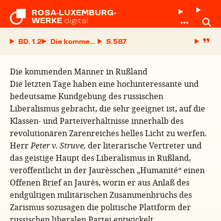
ROSA-LUXEMBURG-

WERKE
digital
BD. 1.2
Die kommenden Männer in Rußland
S.
Die kommenden Männer in Rußland
Die letzten Tage haben eine hochinteressante und
bedeutsame Kundgebung des russischen
Liberalismus gebracht, die sehr geeignet ist, auf die
Klassen- und Parteiverhältnisse innerhalb des
revolutionären Zarenreiches helles Licht zu werfen.
Herr
Peter v. Struve,
der literarische Vertreter und
das geistige Haupt des Liberalismus in Rußland,
veröffentlicht in der Jaurèsschen „Humanité“ einen
Offenen Brief an Jaurès, worin er aus Anlaß des
endgültigen militärischen Zusammenbruchs des
Zarismus sozusagen die politische Plattform der
russischen liberalen Partei entwickelt.