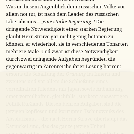
Was in diesem Augenblick dem russischen Volke vor
allem not tut, ist nach dem Leader des russischen
Liberalismus –
„eine starke Regierung“!
Die
dringende Notwendigkeit einer starken Regierung
glaubt Herr Struve gar nicht genug betonen zu
können, er wiederholt sie in verschiedenen Tonarten
mehrere Male. Und zwar ist diese Notwendigkeit
durch zwei dringende Aufgaben begründet, die
gegenwärtig im Zarenreiche ihrer Lösung harren:
erstens die Schaffung der
Ordnung
im Innern und
zweitens und vor allem die Schließung eines
vorteilhaften Friedens mit Japan sowie Anbahnung
einer vorteilhaften, gleichfalls „starken“ auswärtigen
Politik Rußlands. Diesen hehren Aufgaben sind die
jetzigen kopflosen und korrupten Tschinowniks des
Absolutismus – die nach Herrn Struve überhaupt das
Karnickel sind, das das ganze jetzige Unheil
angerichtet hat – nicht gewachsen. Dazu bedürfe es