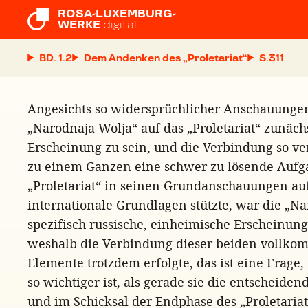
ROSA-LUXEMBURG-

WERKE
digital
BD. 1.2
Dem Andenken des „Proletariat“
S.
Angesichts so widersprüchlicher Anschauungen
„Narodnaja Wolja“ auf das „Proletariat“ zunäch
Erscheinung zu sein, und die Verbindung so v
zu einem Ganzen eine schwer zu lösende Aufg
„Proletariat“ in seinen Grundanschauungen au
internationale Grundlagen stützte, war die „N
spezifisch russische, einheimische Erscheinun
weshalb die Verbindung dieser beiden vollko
Elemente trotzdem erfolgte, das ist eine Frage
so wichtiger ist, als gerade sie die entscheiden
und im Schicksal der Endphase des „Proletariat“