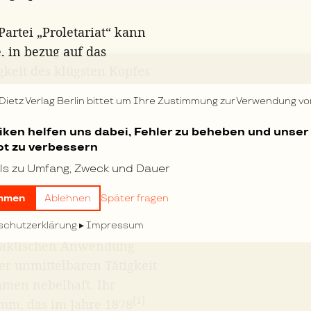
Partei „Proletariat“ kann
, in bezug auf das
gkeit des klügsten Kopfes
n Sozialismus in Polen,
 Dietz Verlag Berlin bittet um Ihre Zustimmung zur Verwendung vo
e, die ungefähr bis zum
ischen Gärung, deren
tiken helfen uns dabei, Fehler zu beheben und unser
t zu verbessern
ation in der Schweiz umfaßt
. Genf erscheinende
ls zu Umfang, Zweck und Dauer
 schon eine teilweise
mmen
Ablehnen
Später fragen
en Sozialismus,
e auch der Gesamtkritik der
schutzerklärung
Impressum
praktischen Anwendung
er unmittelbaren Tätigkeit
mmen nebelhaft. Ihr
[1]
mm, das im Jahre 1878