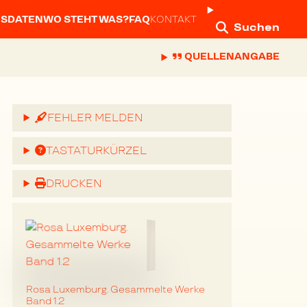
NSDATEN
WO STEHT WAS?
FAQ
KONTAKT
Suchen
QUELLENANGABE
FEHLER MELDEN
TASTATURKÜRZEL
DRUCKEN
Rosa Luxemburg. Gesammelte Werke
Band 1.2