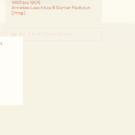
1893 bis 1905
Annelies Laschitza & Günter Radczun
(Hrsg.)
Bd. 1.2
im Dietz-Shop
n