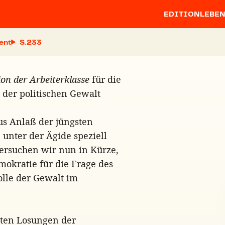
EDITION
LEBE
ent
S.
ion der Arbeiterklasse
für die
 der politischen Gewalt
us Anlaß der jüngsten
unter der Ägide speziell
tersuchen wir nun in Kürze,
mokratie für die Frage des
olle der Gewalt im
sten Losungen der