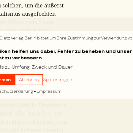
 solchen, um die äußerst
ialismus ausgefochten
ßen
Worte,
vom Laute
d geht, so muß man
reiks in verschiedenen
 Dietz Verlag Berlin bittet um Ihre Zustimmung zur Verwendung vo
nd dementsprechend ganz
tiken helfen uns dabei, Fehler zu beheben und unser
t zu verbessern
euwenhuisʼ im Kriegsfall ein
ls zu Umfang, Zweck und Dauer
streik der Bergarbeiter, der
nt wurde und zu dessen
mmen
Ablehnen
Später fragen
nzösischen Sozialisten in
schutzerklärung
Impressum
 gebracht hatte; daß ein
ktober 1898 in Frankreich
treik aller Branchen zur
 dem glänzend gelungenen
 in der Schweiz besteht;