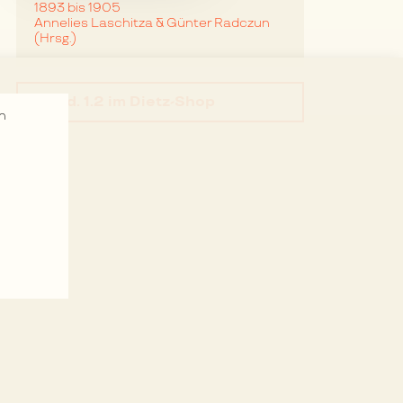
1893 bis 1905
Annelies Laschitza & Günter Radczun
(Hrsg.)
Bd. 1.2
im Dietz-Shop
n