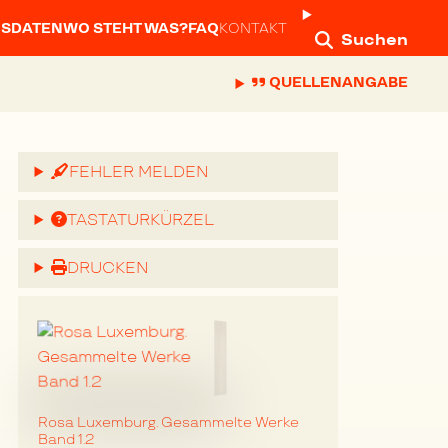
NSDATEN
WO STEHT WAS?
FAQ
KONTAKT
Suchen
QUELLENANGABE
FEHLER MELDEN
TASTATURKÜRZEL
DRUCKEN
Rosa Luxemburg. Gesammelte Werke
Band 1.2