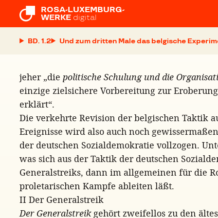
ROSA-LUXEMBURG-

WERKE
digital
BD. 1.2
Und zum dritten Male das belgische Experim
jeher „die
politische Schulung und die Organisat
einzige zielsichere Vorbereitung zur Eroberung
erklärt“.
Die verkehrte Revision der belgischen Taktik a
Ereignisse wird also auch noch gewissermaßen 
der deutschen Sozialdemokratie vollzogen. Un
was sich aus der Taktik der deutschen Sozialde
Generalstreiks, dann im allgemeinen für die R
proletarischen Kampfe ableiten läßt.
II Der Generalstreik
Der Generalstreik
gehört zweifellos zu den älte