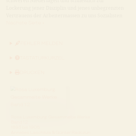
schweren Niederlagen und schließlich zur
Lockerung jener Disziplin und jenes unbegrenzten
Vertrauens der Arbeitermassen zu uns Sozialisten
Nächste Seite »
FEHLER MELDEN
TASTATURKÜRZEL
DRUCKEN
Rosa Luxemburg. Gesammelte Werke
Band 1.2
1893 bis 1905
Annelies Laschitza & Günter Radczun