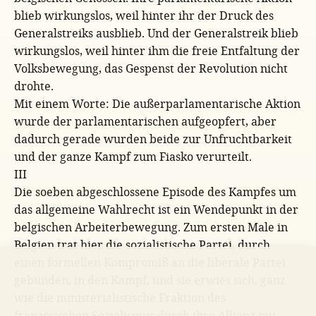
blieb wirkungslos, weil hinter ihr der Druck des
Generalstreiks ausblieb. Und der Generalstreik blieb
wirkungslos, weil hinter ihm die freie Entfaltung der
Volksbewegung, das Gespenst der Revolution nicht
drohte.
Mit einem Worte: Die außerparlamentarische Aktion
wurde der parlamentarischen aufgeopfert, aber
dadurch gerade wurden beide zur Unfruchtbarkeit
und der ganze Kampf zum Fiasko verurteilt.
III
Die soeben abgeschlossene Episode des Kampfes um
das allgemeine Wahlrecht ist ein Wendepunkt in der
belgischen Arbeiterbewegung. Zum ersten Male in
Belgien trat hier die sozialistische Partei, durch
einen formellen Kompromiß an die liberale Partei
gebunden, in den Kampf, und sie erwies sich, ganz
wie die ministerialistische Fraktion des
französischen Sozialismus durch ihre Allianz mit