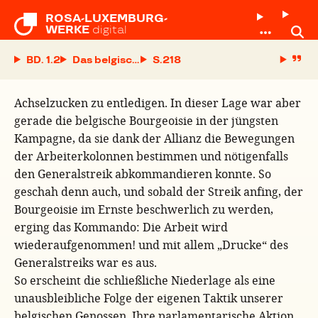
ROSA-LUXEMBURG-

WERKE
digital
BD. 1.2
Das belgische Experiment
S.
Achselzucken zu entledigen. In dieser Lage war aber
gerade die belgische Bourgeoisie in der jüngsten
Kampagne, da sie dank der Allianz die Bewegungen
der Arbeiterkolonnen bestimmen und nötigenfalls
den Generalstreik abkommandieren konnte. So
geschah denn auch, und sobald der Streik anfing, der
Bourgeoisie im Ernste beschwerlich zu werden,
erging das Kommando: Die Arbeit wird
wiederaufgenommen! und mit allem „Drucke“ des
Generalstreiks war es aus.
So erscheint die schließliche Niederlage als eine
unausbleibliche Folge der eigenen Taktik unserer
belgischen Genossen. Ihre parlamentarische Aktion