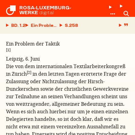
ROSA-LUXEMBURG-

WERKE
digital
BD. 1.2
Ein Problem der Taktik
S.
Ein Problem der Taktik
[1]
Leipzig, 6. Juni
Die von dem internationalen Textilarbeiterkongreß
[2]
in Zürich
in den letzten Tagen erörterte Frage der
Zulassung oder Nichtzulassung der Hirsch-
Dunckerschen sowie der christlichen Gewerkvereine
zur Teilnahme an seinen Verhandlungen scheint uns
von weittragender, allgemeiner Bedeutung zu sein.
Wenn es sich auch hierbei nur um je einen einzelnen
Delegierten handelte, so ist doch klar, daß wir es
nicht etwa mit einem vereinzelten Ausnahmefall zu
tun haben. Einerseits wird die positive Entscheidung