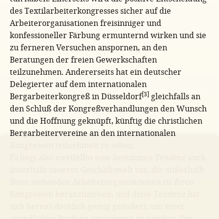
des Textilarbeiterkongresses sicher auf die
Arbeiterorganisationen freisinniger und
konfessioneller Färbung ermunternd wirken und sie
zu ferneren Versuchen anspornen, an den
Beratungen der freien Gewerkschaften
teilzunehmen. Andererseits hat ein deutscher
Delegierter auf dem internationalen
[3]
Bergarbeiterkongreß in Düsseldorf
gleichfalls an
den Schluß der Kongreßverhandlungen den Wunsch
und die Hoffnung geknüpft, künftig die christlichen
Bergarbeitervereine an den internationalen
Kongressen teilnehmen zu sehen.
Es liegt also zweifellos eine bestimmte
Tendenz
auch
innerhalb unserer Geschäftswelt vor, die außerhalb
ihrer stehenden Arbeiterorganisationen zu ihren
Kongressen heranzuziehen, und diese Tendenz hat
sich bereits deutlich genug geäußert, um einer
gründlichen Prüfung unterzogen zu werden. Der