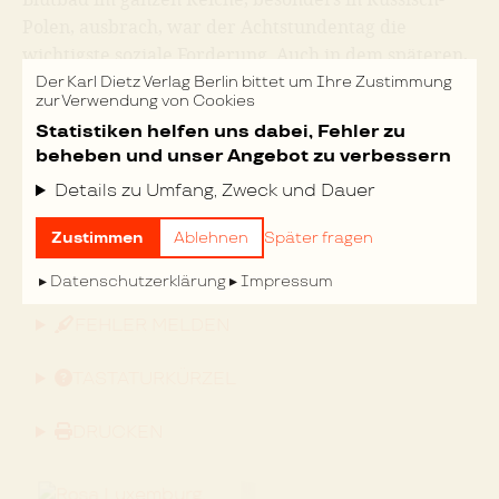
Polen, ausbrach, war der Achtstundentag die
wichtigste soziale Forderung. Auch in dem späteren,
zweiten Stadium der Streikbewegung, als der
Der Karl Dietz Verlag Berlin bittet um Ihre Zustimmung
zur Verwendung von Cookies
allgemeine Ausstand als politische Kundgebung
Statistiken helfen uns dabei, Fehler zu
vorläufig beendet wurde, um einer langen Reihe
beheben und unser Angebot zu verbessern
partieller ökonomischer Streiks Platz zu machen,
Details zu Umfang, Zweck und Dauer
auch hier
[1]
Siehe S. 479, Fußnote 1.
Zustimmen
Ablehnen
Später fragen
Nächste Seite »
Datenschutzerklärung
Impressum
FEHLER MELDEN
TASTATURKÜRZEL
DRUCKEN