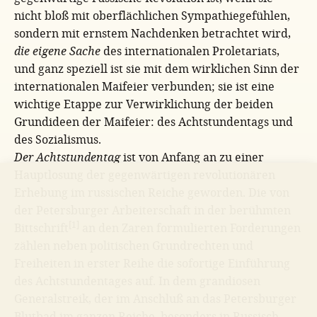
nicht bloß mit oberflächlichen Sympathiegefühlen,
sondern mit ernstem Nachdenken betrachtet wird,
die eigene Sache
des internationalen Proletariats,
und ganz speziell ist sie mit dem wirklichen Sinn der
internationalen Maifeier verbunden; sie ist eine
wichtige Etappe zur Verwirklichung der beiden
Grundideen der Maifeier: des Achtstundentags und
des Sozialismus.
Der Achtstundentag
ist von Anfang an zu einer
Hauptlosung der gegenwärtigen revolutionären
Erhebung im russischen Reiche geworden. Die von
der Petersburger Arbeiterschaft in der berühmten
[1]
Bittschrift
an den Zaren formulierten Forderungen
zählen neben politischen Grundrechten und
Freiheiten in erster Reihe die sofortige Einführung
des Achtstundentages auf. In dem grandiosen
Generalstreik, der im Anschluß an das Petersburger
Blutbad im ganzen Reiche, besonders in Russisch-