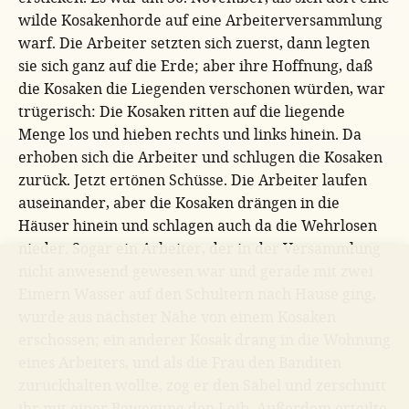
wilde Kosakenhorde auf eine Arbeiterversammlung
warf. Die Arbeiter setzten sich zuerst, dann legten
sie sich ganz auf die Erde; aber ihre Hoffnung, daß
die Kosaken die Liegenden verschonen würden, war
trügerisch: Die Kosaken ritten auf die liegende
Menge los und hieben rechts und links hinein. Da
erhoben sich die Arbeiter und schlugen die Kosaken
zurück. Jetzt ertönen Schüsse. Die Arbeiter laufen
auseinander, aber die Kosaken drängen in die
Häuser hinein und schlagen auch da die Wehrlosen
nieder. Sogar ein Arbeiter, der in der Versammlung
nicht anwesend gewesen war und gerade mit zwei
Eimern Wasser auf den Schultern nach Hause ging,
wurde aus nächster Nähe von einem Kosaken
erschossen; ein anderer Kosak drang in die Wohnung
eines Arbeiters, und als die Frau den Banditen
zurückhalten wollte, zog er den Säbel und zerschnitt
ihr mit einer Bewegung den Leib. Außerdem erteilte