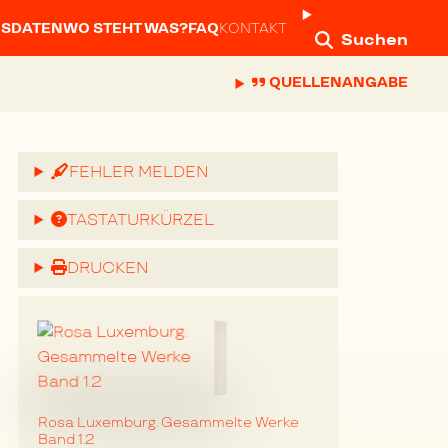
NSDATEN
WO STEHT WAS?
FAQ
KONTAKT
Suchen
QUELLENANGABE
FEHLER MELDEN
TASTATURKÜRZEL
DRUCKEN
Rosa Luxemburg. Gesammelte Werke
Band 1.2