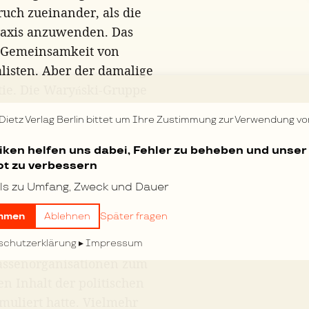
uch zueinander, als die
Praxis anzuwenden. Das
ur Gemeinsamkeit von
listen. Aber der damalige
ie. Die Waryński-Gruppe
s gemeinsames Programm
 Dietz Verlag Berlin bittet um Ihre Zustimmung zur Verwendung vo
t
nicht
das Programm der
 erklärten den Kampf gegen
tiken helfen uns dabei, Fehler zu beheben und unser
t zu verbessern
von den organisierten
russischen Sozialisten
ls zu Umfang, Zweck und Dauer
ützten sich weder in ihrer
mmen
Ablehnen
Später fragen
sse. Die „Narodnaja Wolja“
rung der politischen Rechte
schutzerklärung
Impressum
Massenorganisationen zum
n Inhalt der politischen
muliert hatte. Vielmehr