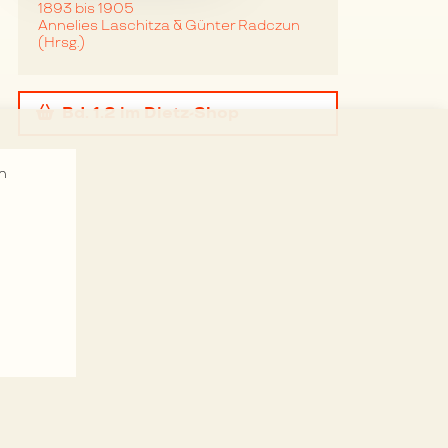
1893 bis 1905
Annelies Laschitza & Günter Radczun
(Hrsg.)
Bd. 1.2
im Dietz-Shop
n