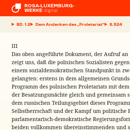
ROSA-LUXEMBURG-

WERKE
digital
BD. 1.2
Dem Andenken des „Proletariat“
S.
III
Das oben angeführte Dokument, der Aufruf an 
zeigt uns, daß die polnischen Sozialisten gege
einem sozialdemokratischen Standpunkt in zw
gelangten: erstens in dem allgemeinen Grundsa
Programm des polnischen Proletariats mit dem 
der Besatzungsmächte gleich und gemeinsam se
dem russischen Teilungsgebiet dieses Program
Selbstherrschaft und der Kampf um politische 
parlamentarisch-demokratische Regierungsfor
beiden vollkommen übereinstimmenden und si