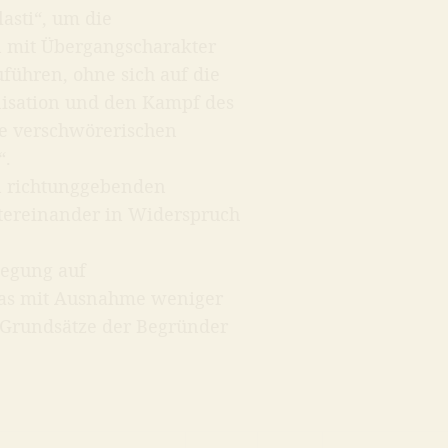
asti“, um die
n mit Übergangscharakter
führen, ohne sich auf die
nisation und den Kampf des
die verschwörerischen
“.
n richtunggebenden
tereinander in Widerspruch
wegung auf
das mit Ausnahme weniger
ie Grundsätze der Begründer