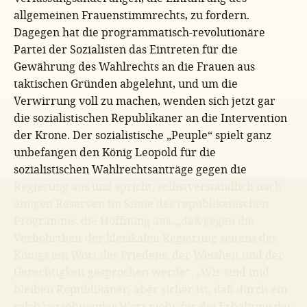
allgemeinen Frauenstimmrechts, zu fordern.
Dagegen hat die programmatisch-revolutionäre
Partei der Sozialisten das Eintreten für die
Gewährung des Wahlrechts an die Frauen aus
taktischen Gründen abgelehnt, und um die
Verwirrung voll zu machen, wenden sich jetzt gar
die sozialistischen Republikaner an die Intervention
der Krone. Der sozialistische „Peuple“ spielt ganz
unbefangen den König Leopold für die
sozialistischen Wahlrechtsanträge gegen die
Regierung aus und spricht, selbstverständlich nach
einigen Reserven im Sinne des republikanischen
Programms, die Hoffnung aus, „daß gegen die
Verbohrtheit der klerikalen Regierung seitens des
Königs ein Wort des Friedens, der Weisheit und der
Gerechtigkeit gesprochen werde“. „Wir sind und
bleiben Republikaner, aber sicher ist, daß durch ein
solch versöhnendes Wort mehr für die Erhaltung der